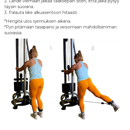
2. Lähde viemään jalkaa taaksepäin siten, että jalka pysyy
täysin suorana.
3. Palauta liike alkuasentoon hitaasti.
*Hengitä ulos ojennuksen aikana.
*Pyri pitämään tasapaino ja seisomaan mahdollisimman
suorassa.