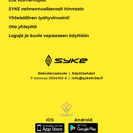
Etsi valmentajaa
SYKE valmennuslisenssit hinnasto
Yhteisöllinen työhyvinvointi
Ota yhteyttä
Logoja ja kuvia vapaaseen käyttöön
Rekisteriseloste
|
Käyttöehdot
Y-tunnus: 3554102-6 |
info@syketribe.fi
iOS
Android