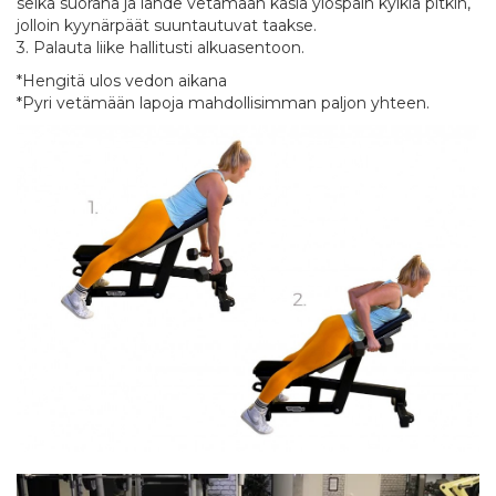
selkä suorana ja lähde vetämään käsiä ylöspäin kylkiä pitkin,
jolloin kyynärpäät suuntautuvat taakse.
3. Palauta liike hallitusti alkuasentoon.
*Hengitä ulos vedon aikana
*Pyri vetämään lapoja mahdollisimman paljon yhteen.