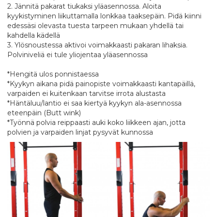
2. Jännitä pakarat tiukaksi yläasennossa. Aloita
kyykistyminen liikuttamalla lonkkaa taaksepäin. Pidä kiinni
edessäsi olevasta tuesta tarpeen mukaan yhdellä tai
kahdella kädellä
3. Ylösnoustessa aktivoi voimakkaasti pakaran lihaksia. ​
Polviniveliä ei tule yliojentaa yläasennossa
*Hengitä ulos ponnistaessa
*Kyykyn aikana pidä painopiste voimakkaasti kantapäillä,
varpaiden ei kuitenkaan tarvitse irrota alustasta
*Häntäluu/lantio ei saa kiertyä kyykyn ala-asennossa
eteenpäin (Butt wink)
*Työnnä polvia reippaasti auki koko liikkeen ajan, jotta
polvien ja varpaiden linjat pysyvät kunnossa