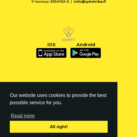
Y-tunnus: 3554102-6 |
info@syketribe.fi
iOS
Android
Our website uses cookies to provide the best
possible service for you.
Read more
FI
|
EN
All right!