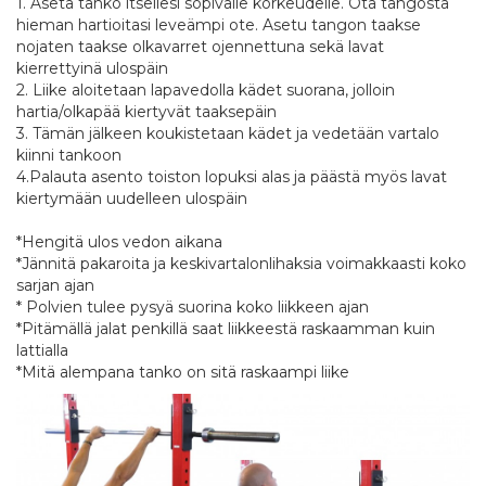
1. Aseta tanko itsellesi sopivalle korkeudelle. Ota tangosta
hieman hartioitasi leveämpi ote. Asetu tangon taakse
nojaten taakse olkavarret ojennettuna sekä lavat
kierrettyinä ulospäin
2. Liike aloitetaan lapavedolla kädet suorana, jolloin
hartia/olkapää kiertyvät taaksepäin
3. Tämän jälkeen koukistetaan kädet ja vedetään vartalo
kiinni tankoon
4.Palauta asento toiston lopuksi alas ja päästä myös lavat
kiertymään uudelleen ulospäin
*Hengitä ulos vedon aikana
*Jännitä pakaroita ja keskivartalonlihaksia voimakkaasti koko
sarjan ajan
* Polvien tulee pysyä suorina koko liikkeen ajan
*Pitämällä jalat penkillä saat liikkeestä raskaamman kuin
lattialla
*Mitä alempana tanko on sitä raskaampi liike