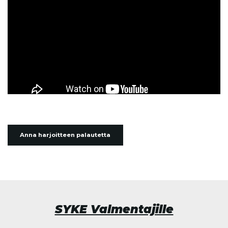
Anna harjoitteen palautetta
SYKE Valmentajille