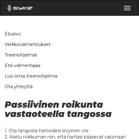
Togg
navig
Etusivu
Verkkovalmennukset
Treeniohjelmat
Etsi valmentajaa
Luo omia treeniohjelmia
Ota yhteyttä
Passiivinen roikunta
vastaoteella tangossa
1. Ota tangosta hartioidesi levyinen ote
2. Asetu roikkuman niin, että hartiasi pääsevät valumaan