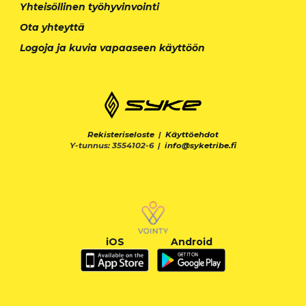
Yhteisöllinen työhyvinvointi
Ota yhteyttä
Logoja ja kuvia vapaaseen käyttöön
Rekisteriseloste
|
Käyttöehdot
Y-tunnus: 3554102-6 |
info@syketribe.fi
iOS
Android