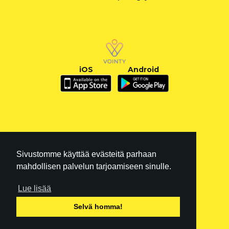
iOS
Android
Sivustomme käyttää evästeitä parhaan
mahdollisen palvelun tarjoamiseen sinulle.
Lue lisää
FI
|
EN
Selvä homma!