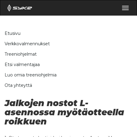
Togg
navig
Etusivu
Verkkovalmennukset
Treeniohjelmat
Etsi valmentajaa
Luo omia treeniohjelmia
Ota yhteyttä
Jalkojen nostot L-
asennossa myötäotteella
roikkuen