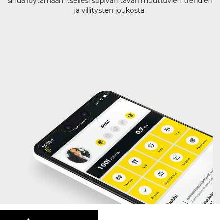
sinua löytämään itsellesi sopivan tavan muuttuvien trendien
ja villitysten joukosta.