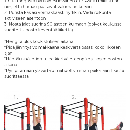
1. Ota tangosta hartioidesi levyinen ote. Asetu roikkuman
niin, että hartiasi pääsevät valumaan korviin
2. Purista käsiäsi voimakkaasti nyrkkiin. Vedä roikunta
aktiiviseen asentoon
3. Nosta jalat suorina 90 asteen kulmaan (polvet koukussa
suoritettu nosto keventää liikettä)
*Hengitä ulos koukistuksen aikana.
*Pidä jännitys voimakkaana keskivartalossasi koko liikkeen
ajan
*Häntäluun/lantion tulee kiertyä eteenpäin jalkojen noston
aikana
*Pyri pitämään ylävartalo mahdollisimman paikallaan liikettä
suorittaessa