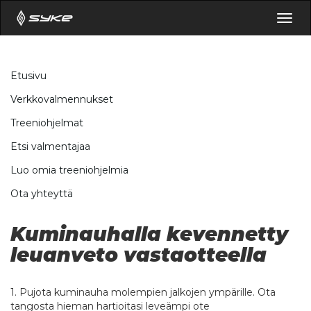
Togg
navig
Etusivu
Verkkovalmennukset
Treeniohjelmat
Etsi valmentajaa
Luo omia treeniohjelmia
Ota yhteyttä
Kuminauhalla kevennetty
leuanveto vastaotteella
1. Pujota kuminauha molempien jalkojen ympärille. Ota
tangosta hieman hartioitasi leveämpi ote