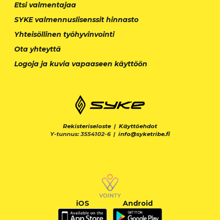
Etsi valmentajaa
SYKE valmennuslisenssit hinnasto
Yhteisöllinen työhyvinvointi
Ota yhteyttä
Logoja ja kuvia vapaaseen käyttöön
Rekisteriseloste
|
Käyttöehdot
Y-tunnus: 3554102-6 |
info@syketribe.fi
iOS
Android