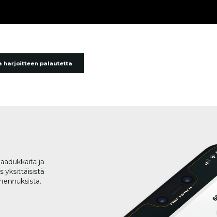
 harjoitteen palautetta
aadukkaita ja
 yksittäisistä
lmennuksista.