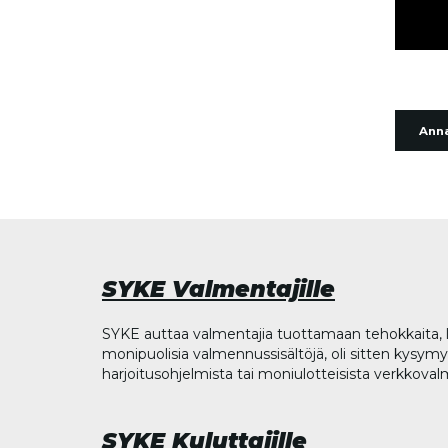
Anna
SYKE Valmentajille
SYKE auttaa valmentajia tuottamaan tehokkaita, l
monipuolisia valmennussisältöjä, oli sitten kysymys
harjoitusohjelmista tai moniulotteisista verkkova
SYKE Kuluttajille