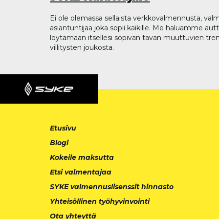
Ei ole olemassa sellaista verkkovalmennusta, valm
asiantuntijaa joka sopii kaikille. Me haluamme aut
löytämään itsellesi sopivan tavan muuttuvien tren
villitysten joukosta.
Etusivu
Blogi
Kokeile maksutta
Etsi valmentajaa
SYKE valmennuslisenssit hinnasto
Yhteisöllinen työhyvinvointi
Ota yhteyttä