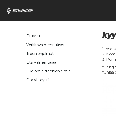
kyy
Etusivu
Verkkovalmennukset
1. Aset
Treeniohjelmat
2. Kyyk
3. Ponni
Etsi valmentajaa
*Hengit
Luo omia treeniohjelmia
*Ohjaa p
Ota yhteyttä