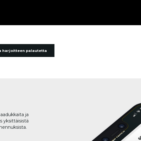
 harjoitteen palautetta
aadukkaita ja
 yksittäisistä
lmennuksista.