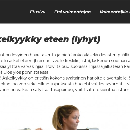
Etusivu
Etsi valmentajaa
Valmentajille
elkyykky eteen (lyhyt)
lantion levyinen haara-asento ja pidä tanko yläselän lihasten pääl
reilu askel eteen (hieman sivulle keskilinjasta), laskeudu suoraan 
 saa ylittää varvaslinjaa. Polvi taipuu suorassa linjassa jalkaterän ka
ä ulos ylös ponnistaessa
skelkyykky on erittäin kokonaisvaltainen harjoite alavartalolle. Sii
nkan, polven sekä nilkan linjauksesta huolehtivat lihasryhmät. L
sinun on vaikeaa säilyttää tasapainosi, voit lisätä tukipintaa astum