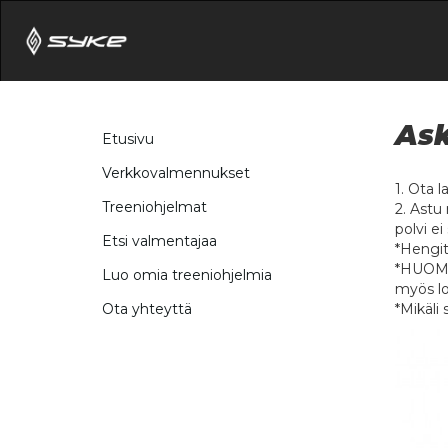
Ask
Etusivu
Verkkovalmennukset
1. Ota 
Treeniohjelmat
2. Astu 
polvi ei
Etsi valmentajaa
*Hengit
*HUOM! A
Luo omia treeniohjelmia
myös lo
*Mikäli 
Ota yhteyttä