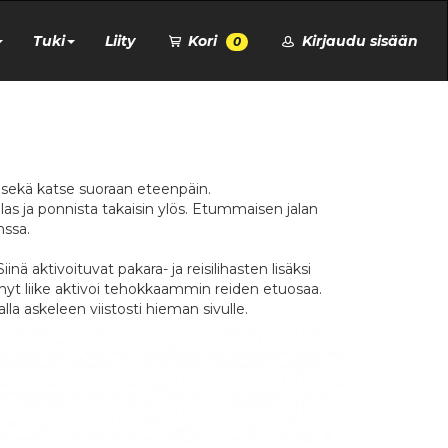
Tuki
Liity
Kori
Kirjaudu sisään
0
lä sekä katse suoraan eteenpäin.
alas ja ponnista takaisin ylös. Etummaisen jalan
nssa.
nä aktivoituvat pakara- ja reisilihasten lisäksi
yhyt liike aktivoi tehokkaammin reiden etuosaa.
alla askeleen viistosti hieman sivulle.