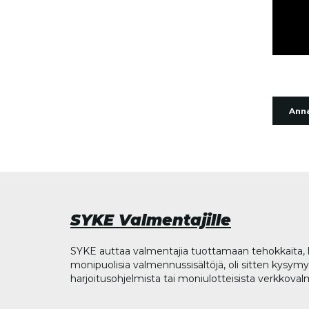
Anna
SYKE Valmentajille
SYKE auttaa valmentajia tuottamaan tehokkaita, l
monipuolisia valmennussisältöjä, oli sitten kysymys
harjoitusohjelmista tai moniulotteisista verkkova