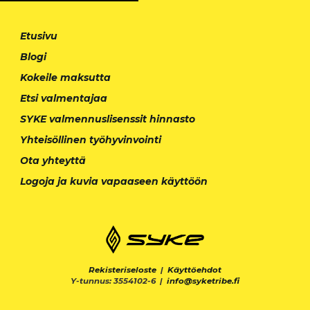
Etusivu
Blogi
Kokeile maksutta
Etsi valmentajaa
SYKE valmennuslisenssit hinnasto
Yhteisöllinen työhyvinvointi
Ota yhteyttä
Logoja ja kuvia vapaaseen käyttöön
Rekisteriseloste
|
Käyttöehdot
Y-tunnus: 3554102-6 |
info@syketribe.fi