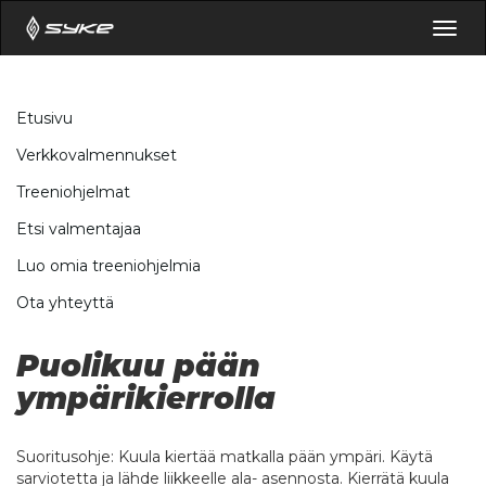
Togg
navig
Etusivu
Verkkovalmennukset
Treeniohjelmat
Etsi valmentajaa
Luo omia treeniohjelmia
Ota yhteyttä
Puolikuu pään
ympärikierrolla
Suoritusohje: Kuula kiertää matkalla pään ympäri. Käytä
sarviotetta ja lähde liikkeelle ala- asennosta. Kierrätä kuula