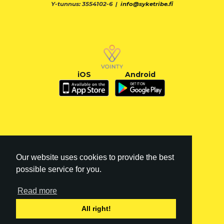
Y-tunnus: 3554102-6 |
info@syketribe.fi
iOS
Android
Our website uses cookies to provide the best
possible service for you.
Read more
FI
|
EN
All right!