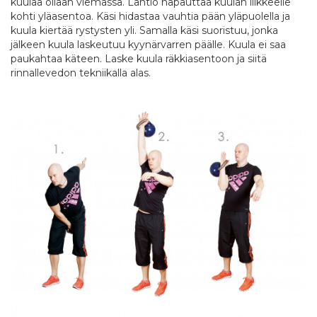
kuulaa ollaan viemässä. Lantio napauttaa kuulan liikkeelle
kohti yläasentoa. Käsi hidastaa vauhtia pään yläpuolella ja
kuula kiertää rystysten yli. Samalla käsi suoristuu, jonka
jälkeen kuula laskeutuu kyynärvarren päälle. Kuula ei saa
paukahtaa käteen. Laske kuula räkkiasentoon ja siitä
rinnallevedon tekniikalla alas.