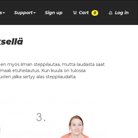
s
Support
Sign up
Cart
Log in
0
sellä
kkeen myös ilman steppilautaa, mutta laudasta saat
maali etuheilautus. Kun kuula on tulossa
olen jalka siirtyy alas steppilaudalta.