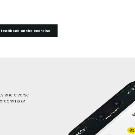
 feedback on the exercise
ty and diverse
g programs or