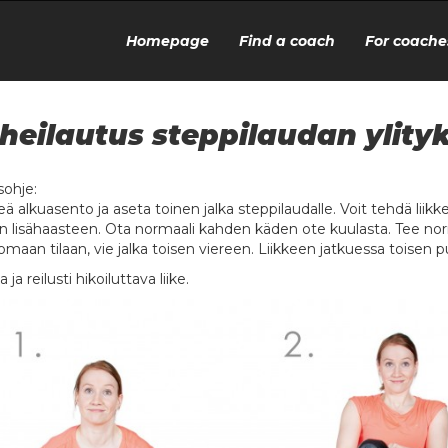
Homepage
Find a coach
For coache
heilautus steppilaudan ylityk
sohje:
eä alkuasento ja aseta toinen jalka steppilaudalle. Voit tehdä lii
an lisähaasteen. Ota normaali kahden käden ote kuulasta. Tee nor
maan tilaan, vie jalka toisen viereen. Liikkeen jatkuessa toisen pu
 ja reilusti hikoiluttava liike.