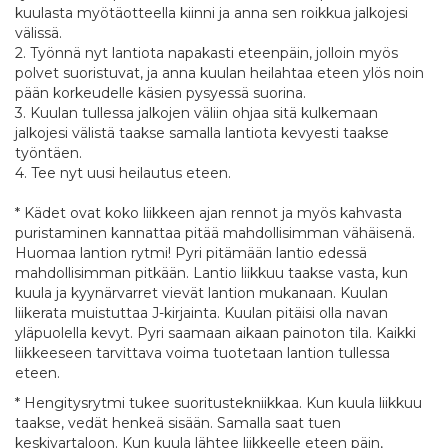
kuulasta myötäotteella kiinni ja anna sen roikkua jalkojesi
välissä.
2. Työnnä nyt lantiota napakasti eteenpäin, jolloin myös
polvet suoristuvat, ja anna kuulan heilahtaa eteen ylös noin
pään korkeudelle käsien pysyessä suorina.
3. Kuulan tullessa jalkojen väliin ohjaa sitä kulkemaan
jalkojesi välistä taakse samalla lantiota kevyesti taakse
työntäen.
4. Tee nyt uusi heilautus eteen.
* Kädet ovat koko liikkeen ajan rennot ja myös kahvasta
puristaminen kannattaa pitää mahdollisimman vähäisenä.
Huomaa lantion rytmi! Pyri pitämään lantio edessä
mahdollisimman pitkään. Lantio liikkuu taakse vasta, kun
kuula ja kyynärvarret vievät lantion mukanaan. Kuulan
liikerata muistuttaa J-kirjainta. Kuulan pitäisi olla navan
yläpuolella kevyt. Pyri saamaan aikaan painoton tila. Kaikki
liikkeeseen tarvittava voima tuotetaan lantion tullessa
eteen.
* Hengitysrytmi tukee suoritustekniikkaa. Kun kuula liikkuu
taakse, vedät henkeä sisään. Samalla saat tuen
keskivartaloon. Kun kuula lähtee liikkeelle eteen päin,