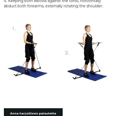
4. Keeping both elbows against the torso, horizontally
abduct both forearms, externally rotating the shoulder.
Anna harjoitteen palautetta