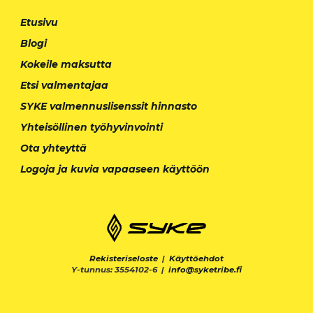
Etusivu
Blogi
Kokeile maksutta
Etsi valmentajaa
SYKE valmennuslisenssit hinnasto
Yhteisöllinen työhyvinvointi
Ota yhteyttä
Logoja ja kuvia vapaaseen käyttöön
Rekisteriseloste
|
Käyttöehdot
Y-tunnus: 3554102-6 |
info@syketribe.fi