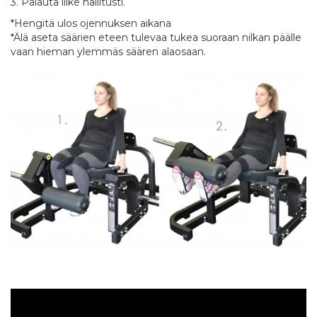
3. Palauta liike hallitusti.
*Hengitä ulos ojennuksen aikana
*Älä aseta säärien eteen tulevaa tukea suoraan nilkan päälle
vaan hieman ylemmäs säären alaosaan.