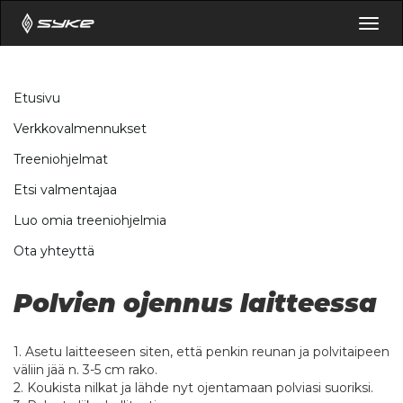
Togg
navig
Etusivu
Verkkovalmennukset
Treeniohjelmat
Etsi valmentajaa
Luo omia treeniohjelmia
Ota yhteyttä
Polvien ojennus laitteessa
1. Asetu laitteeseen siten, että penkin reunan ja polvitaipeen
väliin jää n. 3-5 cm rako.
2. Koukista nilkat ja lähde nyt ojentamaan polviasi suoriksi.