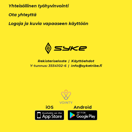
Yhteisöllinen työhyvinvointi
Ota yhteyttä
Logoja ja kuvia vapaaseen käyttöön
Rekisteriseloste
|
Käyttöehdot
Y-tunnus: 3554102-6 |
info@syketribe.fi
iOS
Android