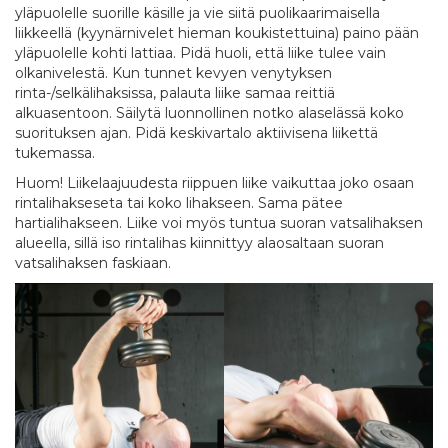
yläpuolelle suorille käsille ja vie siitä puolikaarimaisella
liikkeellä (kyynärnivelet hieman koukistettuina) paino pään
yläpuolelle kohti lattiaa. Pidä huoli, että liike tulee vain
olkanivelestä. Kun tunnet kevyen venytyksen
rinta-/selkälihaksissa, palauta liike samaa reittiä
alkuasentoon. Säilytä luonnollinen notko alaselässä koko
suorituksen ajan. Pidä keskivartalo aktiivisena liikettä
tukemassa.
Huom! Liikelaajuudesta riippuen liike vaikuttaa joko osaan
rintalihakseseta tai koko lihakseen. Sama pätee
hartialihakseen. Liike voi myös tuntua suoran vatsalihaksen
alueella, sillä iso rintalihas kiinnittyy alaosaltaan suoran
vatsalihaksen faskiaan.