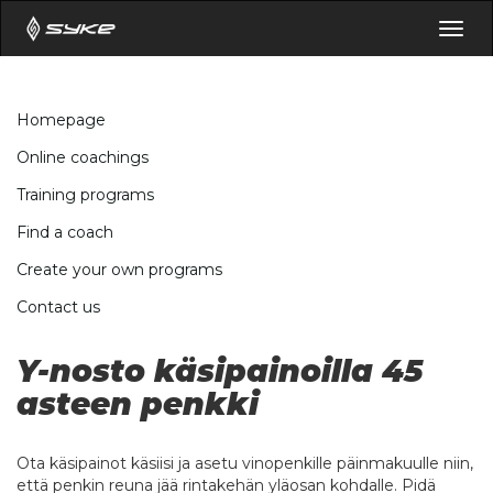
Togg
navig
Homepage
Online coachings
Training programs
Find a coach
Create your own programs
Contact us
Y-nosto käsipainoilla 45
asteen penkki
Ota käsipainot käsiisi ja asetu vinopenkille päinmakuulle niin,
että penkin reuna jää rintakehän yläosan kohdalle. Pidä