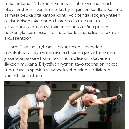
niska pitkänä. Pidä kädet suorina ja lähde viemään niitä
etuyläviistoon aivan kuin tekisit y-kirjaimen käsilläsi. Käännä
samalla peukaloita kattoa kohti. Voit tehdä lapojen yhteen
puristamisen joko ennen liikkeen aloittamista tai
yhtäaikaisesti käsien ylösviennin kanssa. Pidä jännitys
hetken yläasennossa ja palauta kädet rauhallisesti takaisin
alkuasentoon.
Huom! Olka-lapa-rytmin ja olkanivelen terveyden
näkökulmasta pyri yhtenäiseen liikkeen jaksottamiseen,
jossa lapa pääsee liikkumaan luonnollisesti olkavarren
liikkeen mukana. Eriyttävän rytmin tavoitteena on hakea
tuntumaa ja spesifiä väsytystä kohdealueelle liikkeen
vaihetta korostaen.