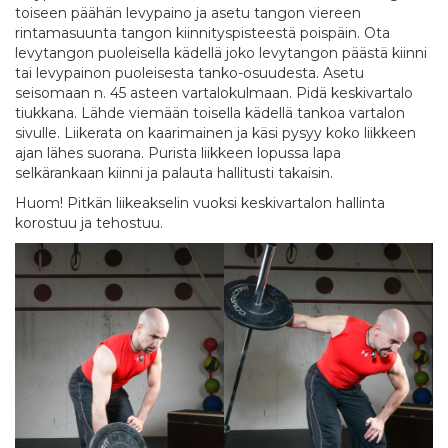
toiseen päähän levypaino ja asetu tangon viereen
rintamasuunta tangon kiinnityspisteestä poispäin. Ota
levytangon puoleisella kädellä joko levytangon päästä kiinni
tai levypainon puoleisesta tanko-osuudesta. Asetu
seisomaan n. 45 asteen vartalokulmaan. Pidä keskivartalo
tiukkana. Lähde viemään toisella kädellä tankoa vartalon
sivulle. Liikerata on kaarimainen ja käsi pysyy koko liikkeen
ajan lähes suorana. Purista liikkeen lopussa lapa
selkärankaan kiinni ja palauta hallitusti takaisin.
Huom! Pitkän liikeakselin vuoksi keskivartalon hallinta
korostuu ja tehostuu.