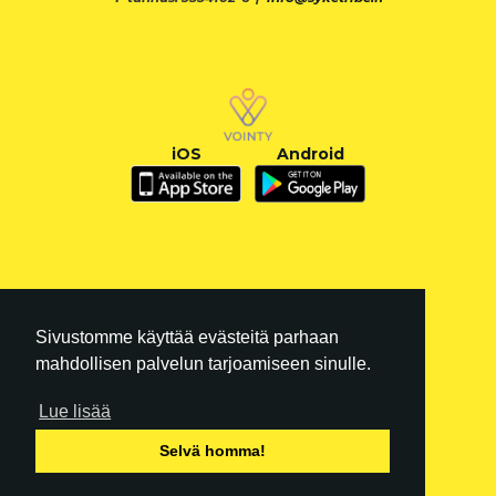
iOS
Android
Sivustomme käyttää evästeitä parhaan
mahdollisen palvelun tarjoamiseen sinulle.
Lue lisää
FI
|
EN
Selvä homma!