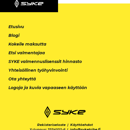
Etusivu
Blogi
Kokeile maksutta
Etsi valmentajaa
SYKE valmennuslisenssit hinnasto
Yhteisöllinen työhyvinvointi
Ota yhteyttä
Logoja ja kuvia vapaaseen käyttöön
Rekisteriseloste
|
Käyttöehdot
Y-tunnus: 3554102-6 |
info@syketribe.fi