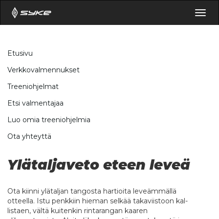
Togg
navig
Etusivu
Verkkovalmennukset
Treeniohjelmat
Etsi valmentajaa
Luo omia treeniohjelmia
Ota yhteyttä
Ylätaljaveto eteen leveä
Ota kiinni ylätaljan tangosta hartioita leveämmällä
otteella. Istu penkkiin hieman selkää takaviistoon kal-
listaen, vältä kuitenkin rintarangan kaaren