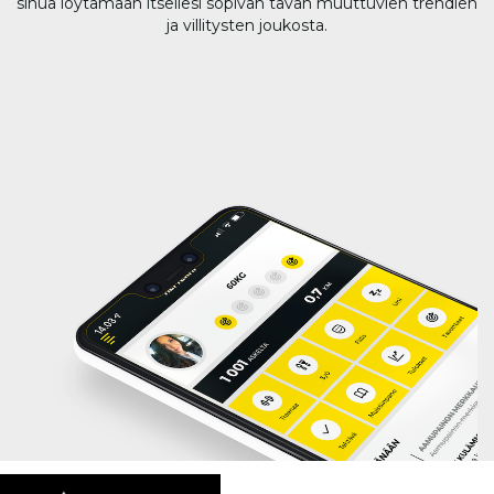
sinua löytämään itsellesi sopivan tavan muuttuvien trendien
ja villitysten joukosta.