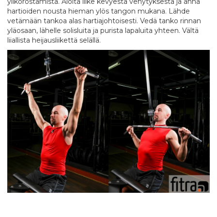
ylikorostamista. Aloita liike kevyestä venytyksestä ja anna
hartioiden nousta hieman ylös tangon mukana. Lähde
vetämään tankoa alas hartiajohtoisesti. Vedä tanko rinnan
yläosaan, lähelle solisluita ja purista lapaluita yhteen. Vältä
liiallista heijausliikettä selällä.