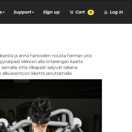
s
Support
Sign up
Cart
Log in
0
nytyksestä ja anna hartioiden nousta hieman ylös
ynärpäät liikkeen alla rintarangan kaarta
 samalla, että olkapäät säilyvät takana.
 alkuasentoon liikettä jarruttamalla.