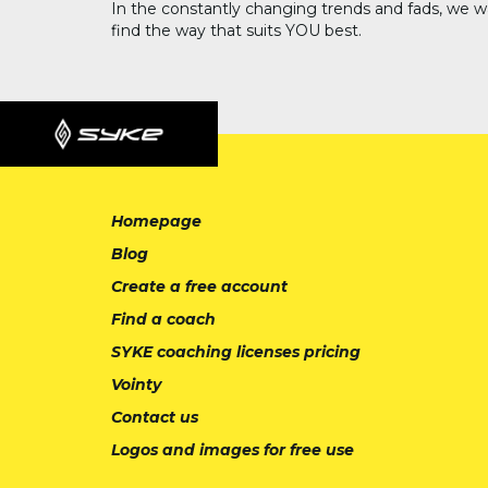
In the constantly changing trends and fads, we w
find the way that suits YOU best.
Homepage
Blog
Create a free account
Find a coach
SYKE coaching licenses pricing
Vointy
Contact us
Logos and images for free use