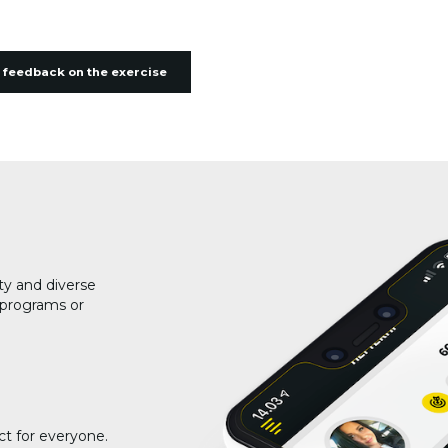
 feedback on the exercise
ty and diverse
g programs or
ct for everyone.