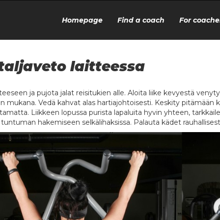
Homepage
Find a coach
For coache
taljaveto laitteessa
tteeseen ja pujota jalat reisitukien alle. Aloita liike kevyestä ve
n mukana. Vedä kahvat alas hartiajohtoisesti. Keskity pitämään ky
tamatta. Liikkeen lopussa purista lapaluita hyvin yhteen, tarkkaile
 tuntuman hakemiseen selkälihaksissa. Palauta kädet rauhallisesti