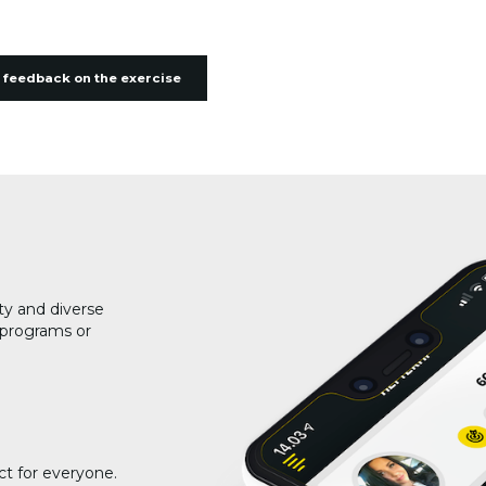
 feedback on the exercise
ty and diverse
g programs or
ct for everyone.