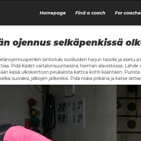
Homepage
Find a coach
For coache
än ojennus selkäpenkissä olk
elänojennuspenkin lantiotuki suoliluiden harjun tasolle ja asetu p
ttiaa. Pidä kädet vartalonsuuntaisina, hieman alaviistossa. Lähde o
ään käsiä ulkokiertoon peukaloita kattoa kohti kääntäen. Purista l
elkä suoraksi, jalkojen jatkeeksi. Pidä niska pitkänä ja katse lattia