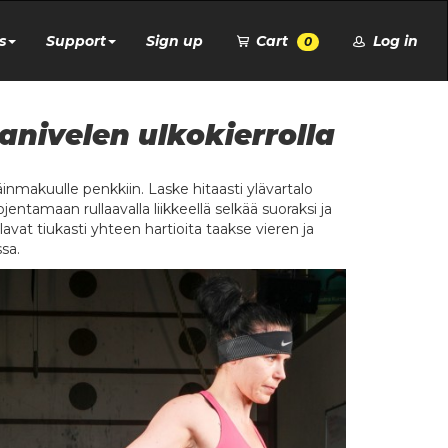
s
Support
Sign up
Cart
Log in
0
anivelen ulkokierrolla
äinmakuulle penkkiin. Laske hitaasti ylävartalo
jentamaan rullaavalla liikkeellä selkää suoraksi ja
avat tiukasti yhteen hartioita taakse vieren ja
ssa.