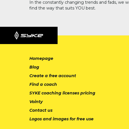
In the constantly changing trends and fads, we w
find the way that suits YOU best.
Homepage
Blog
Create a free account
Find a coach
SYKE coaching licenses pricing
Vointy
Contact us
Logos and images for free use