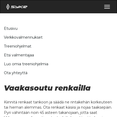
Togg
navig
Etusivu
Verkkovalmennukset
Treeniohjelmat
Etsi valmentajaa
Luo omia treeniohjelmia
Ota yhteyttä
Vaakasoutu renkailla
Kiinnitä renkaat tankoon ja säädä ne rintakehän korkeuteen
tai hieman alemmas. Ota renkaat käsiisi ja nojaa taaksepäin.
Pyri vähintään noin 45 asteen takanojaan, jotta saat