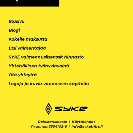
Etusivu
Blogi
Kokeile maksutta
Etsi valmentajaa
SYKE valmennuslisenssit hinnasto
Yhteisöllinen työhyvinvointi
Ota yhteyttä
Logoja ja kuvia vapaaseen käyttöön
Rekisteriseloste
|
Käyttöehdot
Y-tunnus: 3554102-6 |
info@syketribe.fi