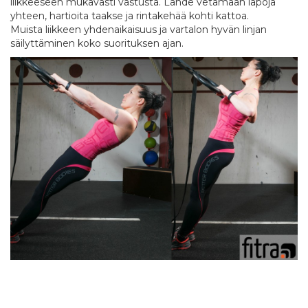
liikkeeseen mukavasti vastusta. Lähde vetämään lapoja
yhteen, hartioita taakse ja rintakehää kohti kattoa.
Muista liikkeen yhdenaikaisuus ja vartalon hyvän linjan
säilyttäminen koko suorituksen ajan.