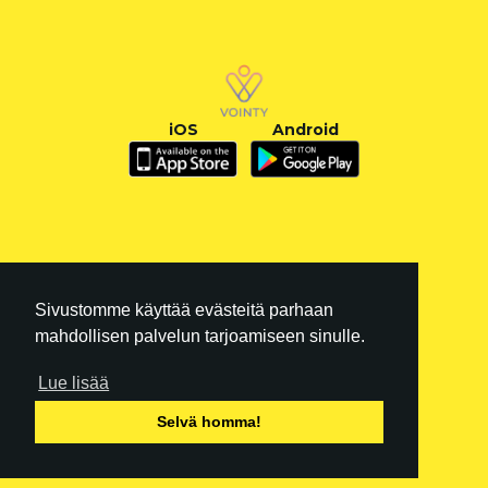
iOS
Android
Sivustomme käyttää evästeitä parhaan
mahdollisen palvelun tarjoamiseen sinulle.
Lue lisää
FI
|
EN
Selvä homma!