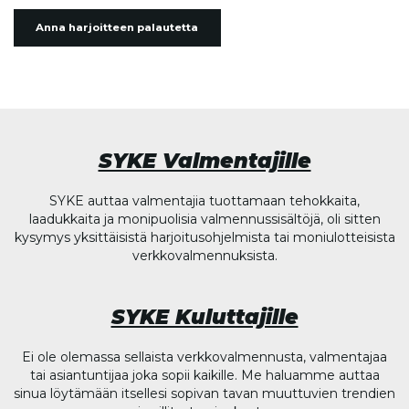
Anna harjoitteen palautetta
SYKE Valmentajille
SYKE auttaa valmentajia tuottamaan tehokkaita,
laadukkaita ja monipuolisia valmennussisältöjä, oli sitten
kysymys yksittäisistä harjoitusohjelmista tai moniulotteisista
verkkovalmennuksista.
SYKE Kuluttajille
Ei ole olemassa sellaista verkkovalmennusta, valmentajaa
tai asiantuntijaa joka sopii kaikille. Me haluamme auttaa
sinua löytämään itsellesi sopivan tavan muuttuvien trendien