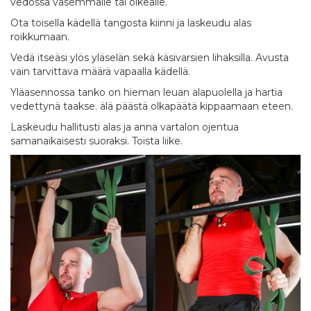
vedossa vasemmalle tai oikealle.
Ota toisella kädellä tangosta kiinni ja laskeudu alas
roikkumaan.
Vedä itseäsi ylös yläselän sekä käsivarsien lihaksilla. Avusta
vain tarvittava määrä vapaalla kädellä.
Yläasennossa tanko on hieman leuan alapuolella ja hartia
vedettynä taakse. älä päästä olkapäätä kippaamaan eteen.
Laskeudu hallitusti alas ja anna vartalon ojentua
samanaikaisesti suoraksi. Toista liike.