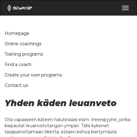
Togg
navig
Homepage
Online coachings
Training programs
Find a coach
Create your own programs
Contact us
Yhden käden leuanveto
Ota vapaaseen käteen halutessasi esim. treenipyyhe, jonka
kiepautat leuanvetotangon ympäri. Tällä kykenet
tasapainottamaan liikettä, estäen kehoa kiertymästä