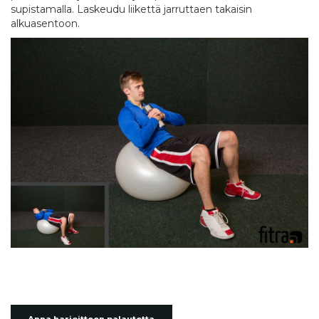
supistamalla. Laskeudu liikettä jarruttaen takaisin
alkuasentoon.