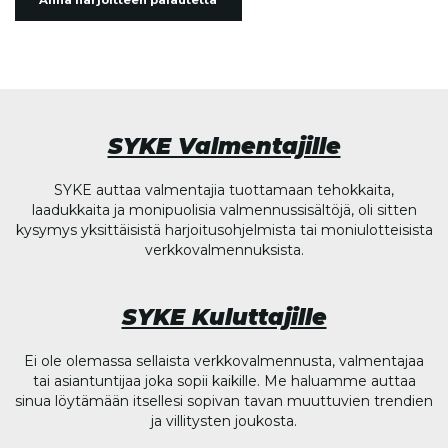
Anna harjoitteen palautetta
SYKE Valmentajille
SYKE auttaa valmentajia tuottamaan tehokkaita,
laadukkaita ja monipuolisia valmennussisältöjä, oli sitten
kysymys yksittäisistä harjoitusohjelmista tai moniulotteisista
verkkovalmennuksista.
SYKE Kuluttajille
Ei ole olemassa sellaista verkkovalmennusta, valmentajaa
tai asiantuntijaa joka sopii kaikille. Me haluamme auttaa
sinua löytämään itsellesi sopivan tavan muuttuvien trendien
ja villitysten joukosta.