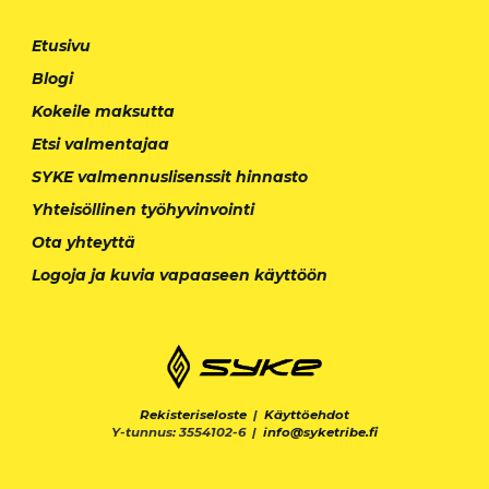
Etusivu
Blogi
Kokeile maksutta
Etsi valmentajaa
SYKE valmennuslisenssit hinnasto
Yhteisöllinen työhyvinvointi
Ota yhteyttä
Logoja ja kuvia vapaaseen käyttöön
Rekisteriseloste
|
Käyttöehdot
Y-tunnus: 3554102-6 |
info@syketribe.fi