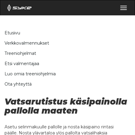
Togg
navig
Etusivu
Verkkovalmennukset
Treeniohjelmat
Etsi valmentajaa
Luo omia treeniohjelmia
Ota yhteyttä
Vatsarutistus käsipainolla
pallolla maaten
Asetu selinmakuulle pallolle ja nosta käsipaino rintasi
päälle. Nosta ylävartaloa ylös pallolta vatsalihaksia