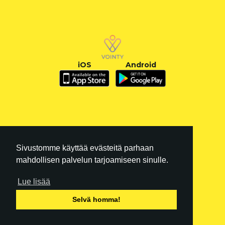
iOS
Android
Sivustomme käyttää evästeitä parhaan
mahdollisen palvelun tarjoamiseen sinulle.
Lue lisää
FI
|
EN
Selvä homma!