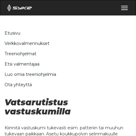
Togg
navig
Etusivu
Verkkovalmennukset
Treeniohjelmat
Etsi valmentajaa
Luo omia treeniohjelmia
Ota yhteyttä
Vatsarutistus
vastuskumilla
Kiinnitä vastuskumi tukevasti esim. patteriin tai muuhun
tukevaan paikkaan. Asetu koukkupolvin selinmakuulle