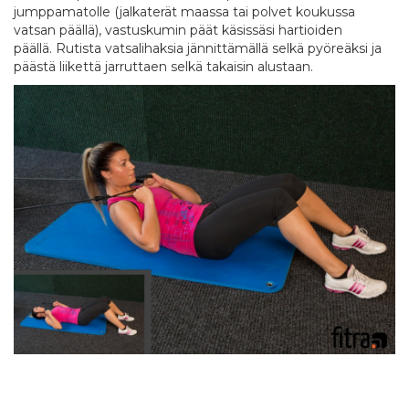
jumppamatolle (jalkaterät maassa tai polvet koukussa
vatsan päällä), vastuskumin päät käsissäsi hartioiden
päällä. Rutista vatsalihaksia jännittämällä selkä pyöreäksi ja
päästä liikettä jarruttaen selkä takaisin alustaan.