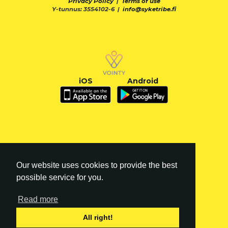
Privacy Policy
|
Terms of use
Y-tunnus: 3554102-6 |
info@syketribe.fi
iOS
Android
Our website uses cookies to provide the best
possible service for you.
Read more
FI
|
EN
All right!