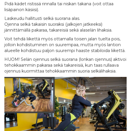
Pidä kädet ristissä rinnalla tai niskan takana (voit ottaa
lisäpainon käsiisi).
Laskeudu hallitusti selkä suorana alas.
Ojenna selkä takaisin suoraksi (jalkojen jatkeeksi)
jännittämällä pakaraa, takareisiä sekä alaselän lihaksia.
Voit tehdä liikettä myös ottamalla toisen jalan tuelta pois,
jolloin kohdistuminen on suurempaa, mutta myös lantion
alueelle kohdistuu paljon suurempi haaste stabiloida liikettä.
HUOM! Selän ojennus selkä suorana (lonkan ojennus) aktivoi
tehokkaammin pakaraa sekä takareisiä, kun taas rullaava
ojennus kuormittaa tehokkaammin suoria selkälihaksia.