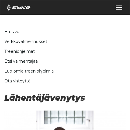
Togg
navig
Etusivu
Verkkovalmennukset
Treeniohjelmat
Etsi valmentajaa
Luo omia treeniohjelmia
Ota yhteyttä
Lähentäjävenytys