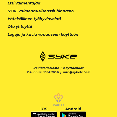
Etsi valmentajaa
SYKE valmennuslisenssit hinnasto
Yhteisöllinen työhyvinvointi
Ota yhteyttä
Logoja ja kuvia vapaaseen käyttöön
Rekisteriseloste
|
Käyttöehdot
Y-tunnus: 3554102-6 |
info@syketribe.fi
iOS
Android