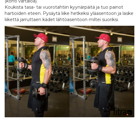
(kohti vartaloa).
Koukista tasa- tai vuorotahtiin kyynärpäitä ja tuo painot
hartioiden eteen. Pysäytä liike hetkeksi yläasentoon ja laske
liikettä jarruttaen kädet lähtöasentoon miltei suoriksi.