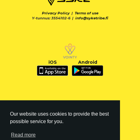
Privacy Policy
|
Terms of use
Y-tunnus: 3554102-6 |
info@syketribe.fi
iOS
Android
Our website uses cookies to provide the best
possible service for you.
Read more
FI
|
EN