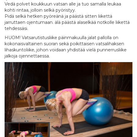
Vedä polvet koukkuun vatsan alle ja tuo samalla leukaa
kohti rintaa, jolloin selkä pyöristyy.
Pidä selkä hetken pyöreänä ja päästä sitten liikettä
jarruttaen ojentumaan. älä päästä alaselkää notkolle liikettä
tehdessäsi.
HUOM! Vatsarutistusliike päinmakuulla jalat pallolla on
kokonaisvaltainen suoran sekä poikittaisen vatsalihaksen
lihaskuntoliike, johon voidaan yhdistää vielä punnerrusliike
jalkoja ojennettaessa.