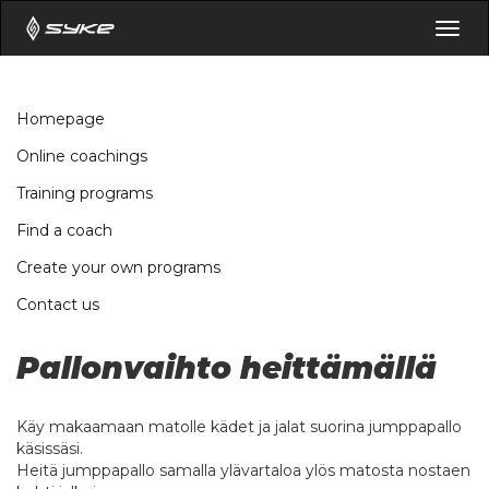
Togg
navig
Homepage
Online coachings
Training programs
Find a coach
Create your own programs
Contact us
Pallonvaihto heittämällä
Käy makaamaan matolle kädet ja jalat suorina jumppapallo
käsissäsi.
Heitä jumppapallo samalla ylävartaloa ylös matosta nostaen