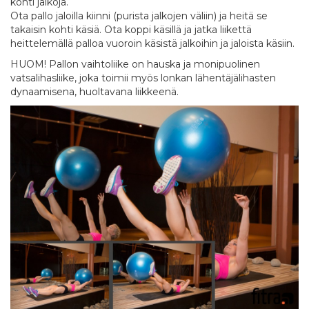
kohti jalkoja.
Ota pallo jaloilla kiinni (purista jalkojen väliin) ja heitä se
takaisin kohti käsiä. Ota koppi käsillä ja jatka liikettä
heittelemällä palloa vuoroin käsistä jalkoihin ja jaloista käsiin.
HUOM! Pallon vaihtoliike on hauska ja monipuolinen
vatsalihasliike, joka toimii myös lonkan lähentäjälihasten
dynaamisena, huoltavana liikkeenä.