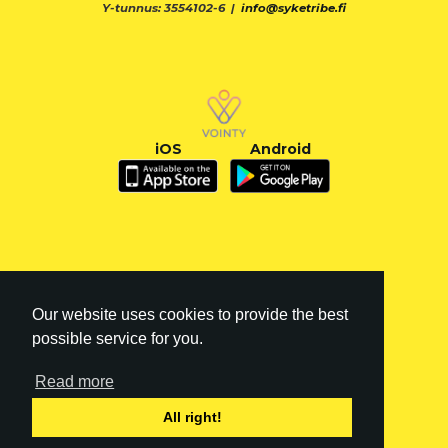
Y-tunnus: 3554102-6 |
info@syketribe.fi
iOS
Android
Our website uses cookies to provide the best
possible service for you.
Read more
FI
|
EN
All right!