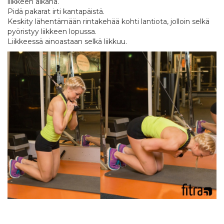
liikkeen aikana.
Pidä pakarat irti kantapäistä.
Keskity lähentämään rintakehää kohti lantiota, jolloin selkä
pyöristyy liikkeen lopussa.
Liikkeessä ainoastaan selkä liikkuu.