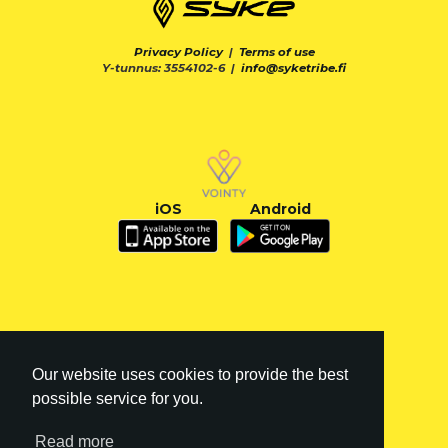
Privacy Policy
|
Terms of use
Y-tunnus: 3554102-6 |
info@syketribe.fi
iOS
Android
Our website uses cookies to provide the best
possible service for you.
Read more
FI
|
EN