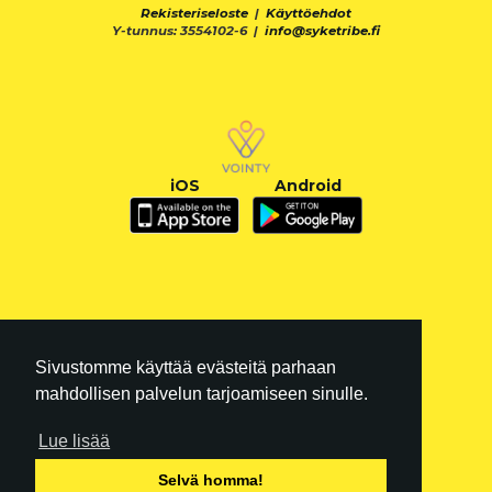
Rekisteriseloste
|
Käyttöehdot
Y-tunnus: 3554102-6 |
info@syketribe.fi
iOS
Android
Sivustomme käyttää evästeitä parhaan
mahdollisen palvelun tarjoamiseen sinulle.
Lue lisää
FI
|
EN
Selvä homma!