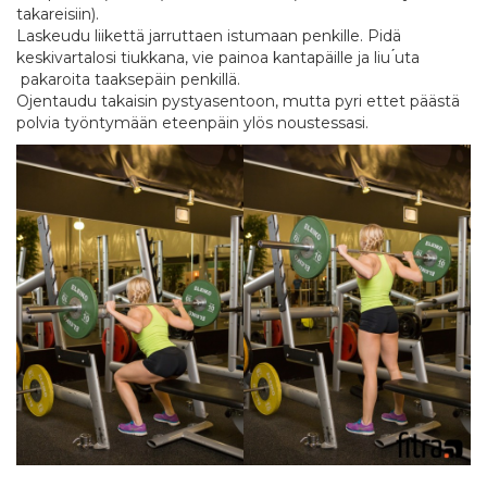
takareisiin).
Laskeudu liikettä jarruttaen istumaan penkille. Pidä
keskivartalosi tiukkana, vie painoa kantapäille ja liu ́uta
pakaroita taaksepäin penkillä.
Ojentaudu takaisin pystyasentoon, mutta pyri ettet päästä
polvia työntymään eteenpäin ylös noustessasi.