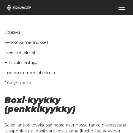
Togg
navig
Etusivu
Verkkovalmennukset
Treeniohjelmat
Etsi valmentajaa
Luo omia treeniohjelmia
Ota yhteyttä
Boxi-kyykky
(penkkikyykky)
Seiso lantion levyisessä haara-asennossa tanko niskassasi ja
tasapenkki (tai boxi) vartalosi takana (koskettaa kevyesti