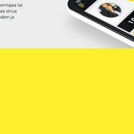
entajaa tai
taa sinua
dien ja