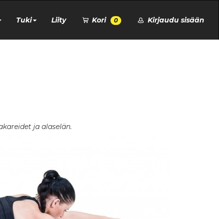
Tuki
Liity
Kori
Kirjaudu sisään
0
kareidet ja alaselän.