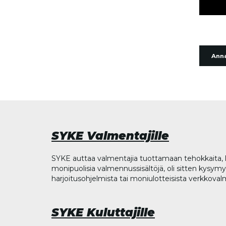
Anna
SYKE Valmentajille
SYKE auttaa valmentajia tuottamaan tehokkaita, l
monipuolisia valmennussisältöjä, oli sitten kysymys
harjoitusohjelmista tai moniulotteisista verkkova
SYKE Kuluttajille