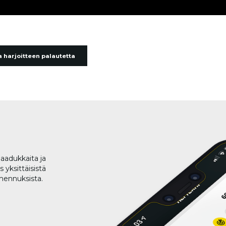
 harjoitteen palautetta
aadukkaita ja
 yksittäisistä
lmennuksista.