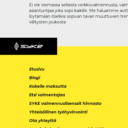
Ei ole olemassa sellaista verkkovalmennusta, valm
asiantuntijaa joka sopii kaikille. Me haluamme aut
löytämään itsellesi sopivan tavan muuttuvien tren
villitysten joukosta.
Etusivu
Blogi
Kokeile maksutta
Etsi valmentajaa
SYKE valmennuslisenssit hinnasto
Yhteisöllinen työhyvinvointi
Ota yhteyttä