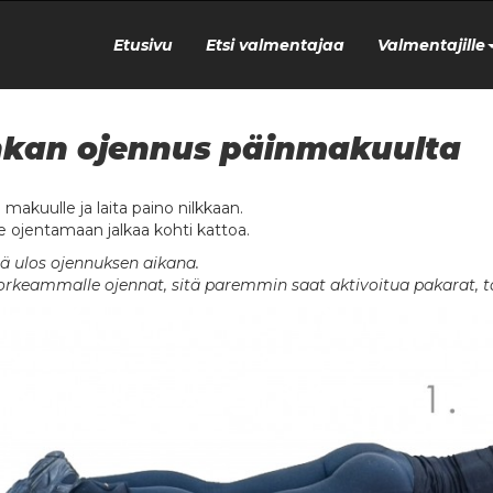
Etusivu
Etsi valmentajaa
Valmentajille
kan ojennus päinmakuulta
 makuulle ja laita paino nilkkaan.
e ojentamaan jalkaa kohti kattoa.
ä ulos ojennuksen aikana.
orkeammalle ojennat, sitä paremmin saat aktivoitua pakarat, ta