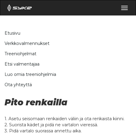
Togg
navig
Etusivu
Verkkovalmennukset
Treeniohjelmat
Etsi valmentajaa
Luo omia treeniohjelmia
Ota yhteyttä
Pito renkailla
1. Asetu seisomaan renkaiden väliin ja ota renkaista kiinni.
2. Suorista kädet ja pidä ne vartalon vieressä.
3. Pidä vartalo suorassa annettu aika.