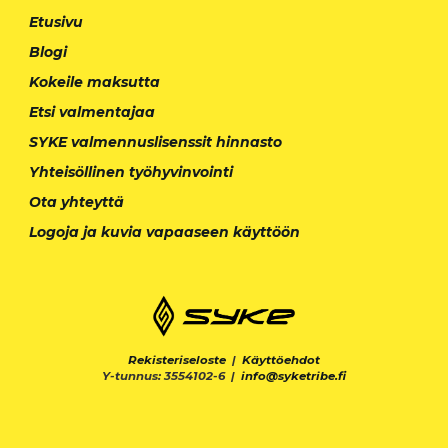
Etusivu
Blogi
Kokeile maksutta
Etsi valmentajaa
SYKE valmennuslisenssit hinnasto
Yhteisöllinen työhyvinvointi
Ota yhteyttä
Logoja ja kuvia vapaaseen käyttöön
Rekisteriseloste
|
Käyttöehdot
Y-tunnus: 3554102-6 |
info@syketribe.fi