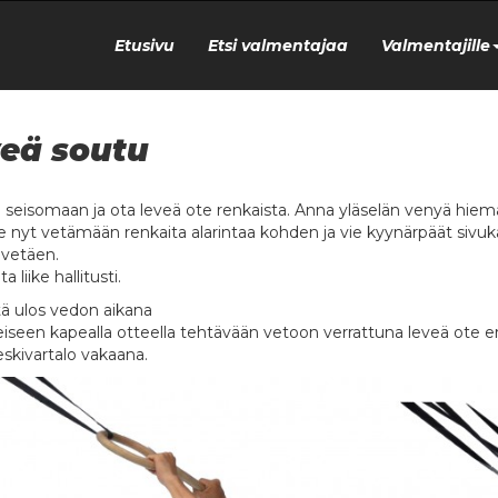
Etusivu
Etsi valmentajaa
Valmentajille
eä soutu
u seisomaan ja ota leveä ote renkaista. Anna yläselän venyä hiem
e nyt vetämään renkaita alarintaa kohden ja vie kyynärpäät sivu
vetäen.
a liike hallitusti.
ä ulos vedon aikana
eiseen kapealla otteella tehtävään vetoon verrattuna leveä ote e
eskivartalo vakaana.