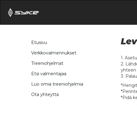
Lev
Etusivu
Verkkovalmennukset
1. Aset
Treeniohjelmat
2. Lähd
yhteen 
Etsi valmentajaa
3. Palaut
Luo omia treeniohjelmia
*Hengit
*Perint
Ota yhteyttä
*Pidä k