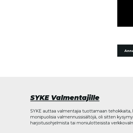
Anna
SYKE Valmentajille
SYKE auttaa valmentajia tuottamaan tehokkaita, l
monipuolisia valmennussisältöjä, oli sitten kysymys
harjoitusohjelmista tai moniulotteisista verkkova