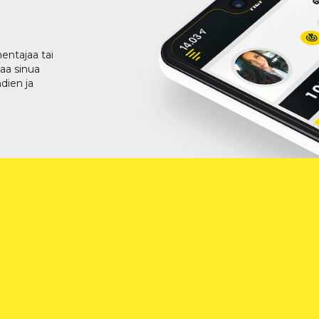
entajaa tai
taa sinua
dien ja