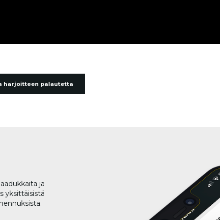
 harjoitteen palautetta
aadukkaita ja
 yksittäisistä
lmennuksista.