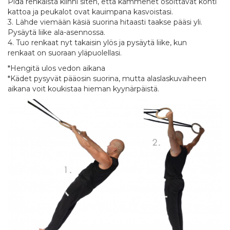
Pidä renkaista kiinni siten, että kämmenet osoittavat kohti
kattoa ja peukalot ovat kauimpana kasvoistasi.
3. Lähde viemään käsiä suorina hitaasti taakse pääsi yli.
Pysäytä liike ala-asennossa.
4. Tuo renkaat nyt takaisin ylös ja pysäytä liike, kun
renkaat on suoraan yläpuolellasi.
*Hengitä ulos vedon aikana
*Kädet pysyvät pääosin suorina, mutta alaslaskuvaiheen
aikana voit koukistaa hieman kyynärpäistä.