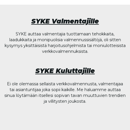
SYKE Valmentajille
SYKE auttaa valmentajia tuottamaan tehokkaita,
laadukkaita ja monipuolisia valmennussisältöjä, oli sitten
kysymys yksittäisistä harjoitusohjelmista tai moniulotteisista
verkkovalmennuksista.
SYKE Kuluttajille
Ei ole olemassa sellaista verkkovalmennusta, valmentajaa
tai asiantuntijaa joka sopii kaikille. Me haluamme auttaa
sinua löytämään itsellesi sopivan tavan muuttuvien trendien
ja villitysten joukosta.