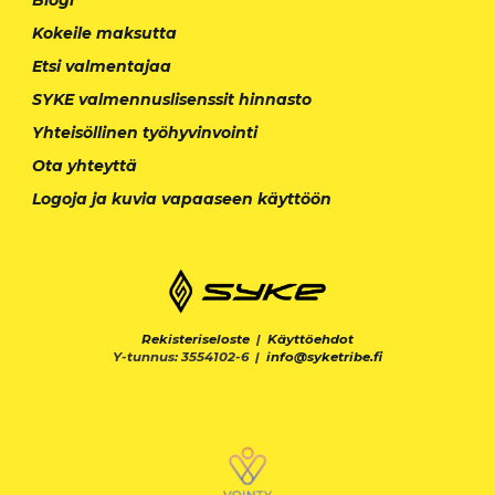
Kokeile maksutta
Etsi valmentajaa
SYKE valmennuslisenssit hinnasto
Yhteisöllinen työhyvinvointi
Ota yhteyttä
Logoja ja kuvia vapaaseen käyttöön
Rekisteriseloste
|
Käyttöehdot
Y-tunnus: 3554102-6 |
info@syketribe.fi