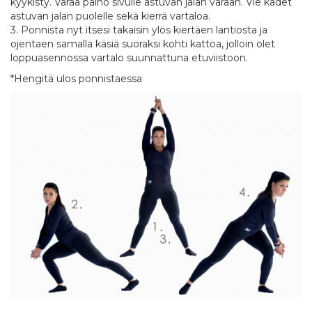
kyykisty. Varaa paino sivulle astuvan jalan varaan. Vie kädet
astuvan jalan puolelle sekä kierrä vartaloa.
3. Ponnista nyt itsesi takaisin ylös kiertäen lantiosta ja
ojentaen samalla käsiä suoraksi kohti kattoa, jolloin olet
loppuasennossa vartalo suunnattuna etuviistoon.
*Hengitä ulos ponnistaessa