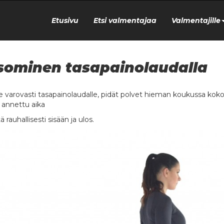
Etusivu
Etsi valmentajaa
Valmentajille
sominen tasapainolaudalla
e varovasti tasapainolaudalle, pidät polvet hieman koukussa koko
o annettu aika
 rauhallisesti sisään ja ulos.