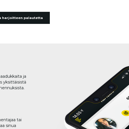
 harjoitteen palautetta
aadukkaita ja
 yksittäisistä
lmennuksista.
entajaa tai
taa sinua