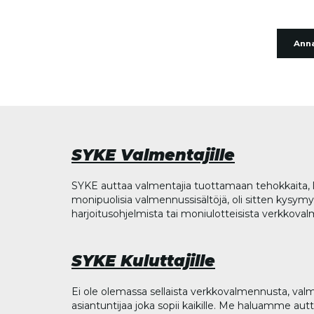
Anna
SYKE Valmentajille
SYKE auttaa valmentajia tuottamaan tehokkaita, l
monipuolisia valmennussisältöjä, oli sitten kysymys
harjoitusohjelmista tai moniulotteisista verkkova
SYKE Kuluttajille
Ei ole olemassa sellaista verkkovalmennusta, valm
asiantuntijaa joka sopii kaikille. Me haluamme aut