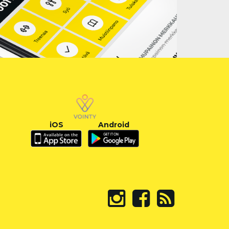
iOS
Android