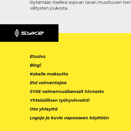
löytämään itsellesi sopivan tavan muuttuvien tren
villitysten joukosta.
Etusivu
Blogi
Kokeile maksutta
Etsi valmentajaa
SYKE valmennuslisenssit hinnasto
Yhteisöllinen työhyvinvointi
Ota yhteyttä
Logoja ja kuvia vapaaseen käyttöön