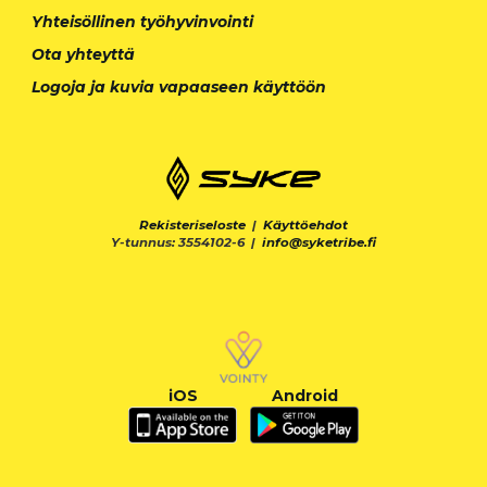
Yhteisöllinen työhyvinvointi
Ota yhteyttä
Logoja ja kuvia vapaaseen käyttöön
Rekisteriseloste
|
Käyttöehdot
Y-tunnus: 3554102-6 |
info@syketribe.fi
iOS
Android