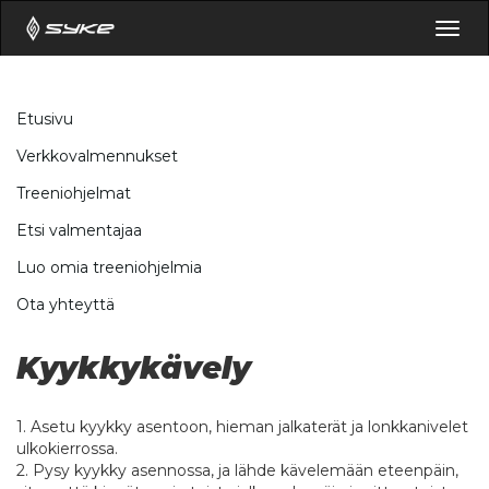
Togg
navig
Etusivu
Verkkovalmennukset
Treeniohjelmat
Etsi valmentajaa
Luo omia treeniohjelmia
Ota yhteyttä
Kyykkykävely
1. Asetu kyykky asentoon, hieman jalkaterät ja lonkkanivelet
ulkokierrossa.
2. Pysy kyykky asennossa, ja lähde kävelemään eteenpäin,