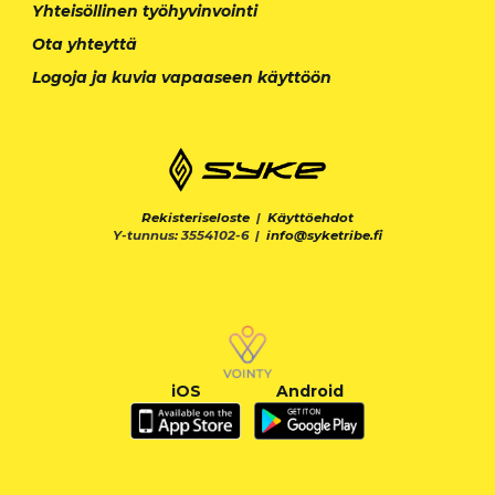
Yhteisöllinen työhyvinvointi
Ota yhteyttä
Logoja ja kuvia vapaaseen käyttöön
Rekisteriseloste
|
Käyttöehdot
Y-tunnus: 3554102-6 |
info@syketribe.fi
iOS
Android