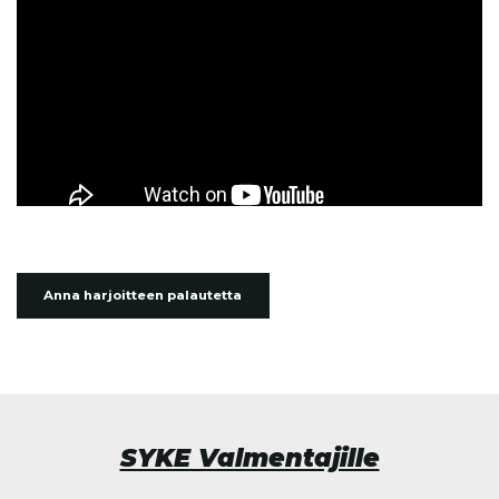
Anna harjoitteen palautetta
SYKE Valmentajille