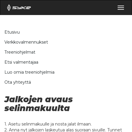
Togg
navig
Etusivu
Verkkovalmennukset
Treeniohjelmat
Etsi valmentajaa
Luo omia treeniohjelmia
Ota yhteyttä
Jalkojen avaus
selinmakuulta
1. Asetu selinmakuulle ja nosta jalat ilmaan.
2. Anna nyt jalkojen laskeutua alas suoraan sivuille. Tunnet