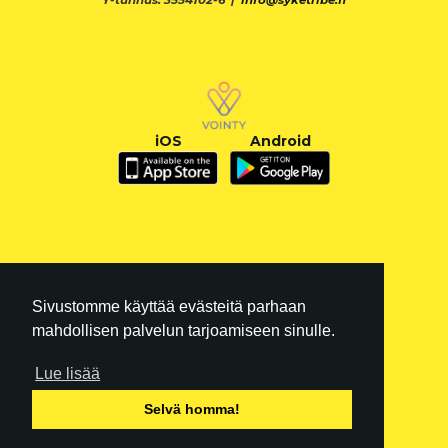
Y-tunnus: 3554102-6 |
info@syketribe.fi
iOS
Android
Sivustomme käyttää evästeitä parhaan
mahdollisen palvelun tarjoamiseen sinulle.
Lue lisää
FI
|
EN
Selvä homma!