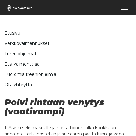
Togg
navig
Etusivu
Verkkovalmennukset
Treeniohjelmat
Etsi valmentajaa
Luo omia treeniohjelmia
Ota yhteyttä
Polvi rintaan venytys
(vaativampi)
1. Asetu selinmakuulle ja nosta toinen jalka koukkuun
rinnallesi. Tartu nostetun jalan säären päältä kiinni ja vedä