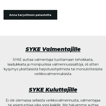
Anna harjoitteen palautetta
SYKE Valmentajille
SYKE auttaa valmentajia tuottamaan tehokkaita,
laadukkaita ja monipuolisia valmennussisältöjä, oli sitten
kysymys yksittäisistä harjoitusohjelmista tai moniulotteisista
verkkovalmennuksista.
SYKE Kuluttajille
Ei ole olemassa sellaista verkkovalmennusta, valmentajaa
tai asiantuntijaa joka sopii kaikille. Me haluamme auttaa