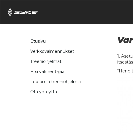
Var
Etusivu
Verkkovalmennukset
1. Aset
Treeniohjelmat
itsestä
*Hengit
Etsi valmentajaa
Luo omia treeniohjelmia
Ota yhteyttä