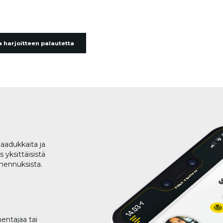
 harjoitteen palautetta
aadukkaita ja
 yksittäisistä
lmennuksista.
entajaa tai