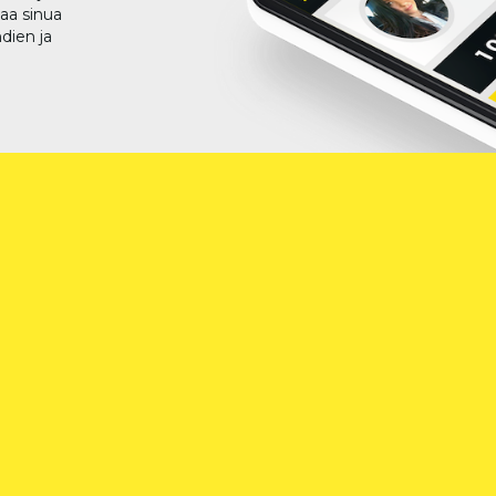
taa sinua
dien ja