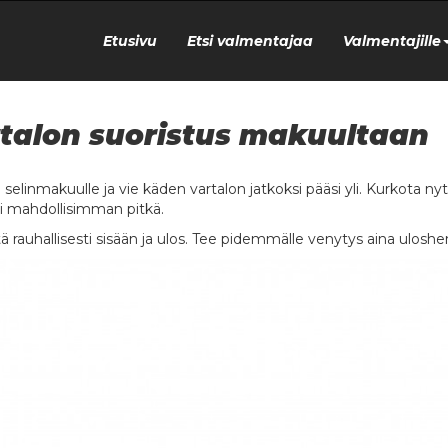
Etusivu
Etsi valmentajaa
Valmentajille
talon suoristus makuultaan
u selinmakuulle ja vie käden vartalon jatkoksi pääsi yli. Kurkota n
si mahdollisimman pitkä.
ä rauhallisesti sisään ja ulos. Tee pidemmälle venytys aina uloshe