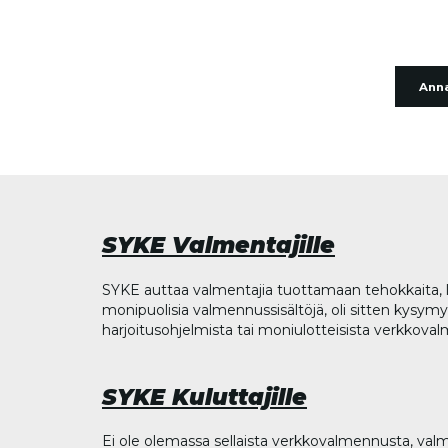
Anna
SYKE Valmentajille
SYKE auttaa valmentajia tuottamaan tehokkaita, l
monipuolisia valmennussisältöjä, oli sitten kysymys
harjoitusohjelmista tai moniulotteisista verkkova
SYKE Kuluttajille
Ei ole olemassa sellaista verkkovalmennusta, valm