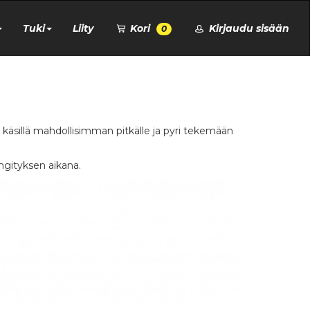
Tuki
Liity
Kori
Kirjaudu sisään
0
yt käsillä mahdollisimman pitkälle ja pyri tekemään
ngityksen aikana.