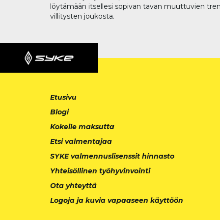
löytämään itsellesi sopivan tavan muuttuvien tren
villitysten joukosta.
Etusivu
Blogi
Kokeile maksutta
Etsi valmentajaa
SYKE valmennuslisenssit hinnasto
Yhteisöllinen työhyvinvointi
Ota yhteyttä
Logoja ja kuvia vapaaseen käyttöön