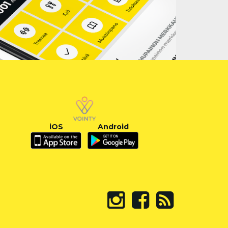
iOS
Android