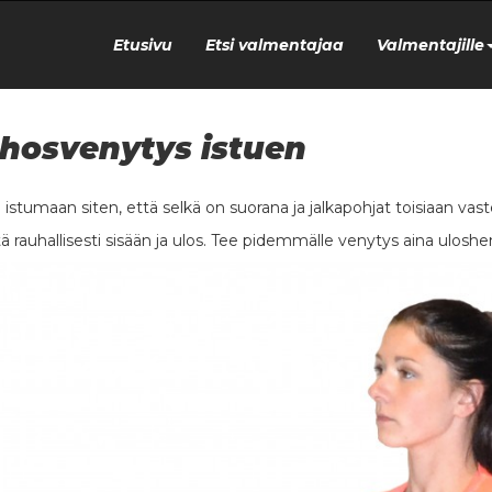
Etusivu
Etsi valmentajaa
Valmentajille
hosvenytys istuen
 istumaan siten, että selkä on suorana ja jalkapohjat toisiaan vasten
ä rauhallisesti sisään ja ulos. Tee pidemmälle venytys aina uloshe