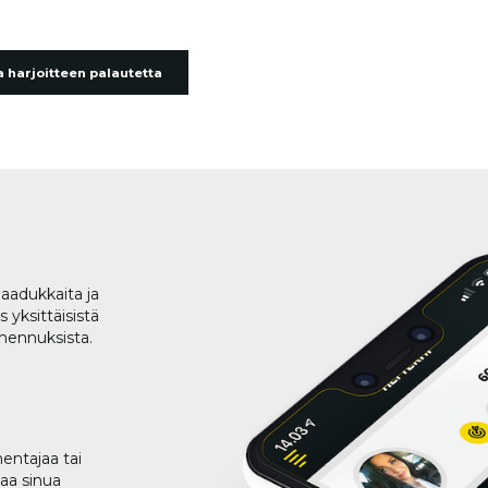
 harjoitteen palautetta
aadukkaita ja
 yksittäisistä
lmennuksista.
entajaa tai
taa sinua