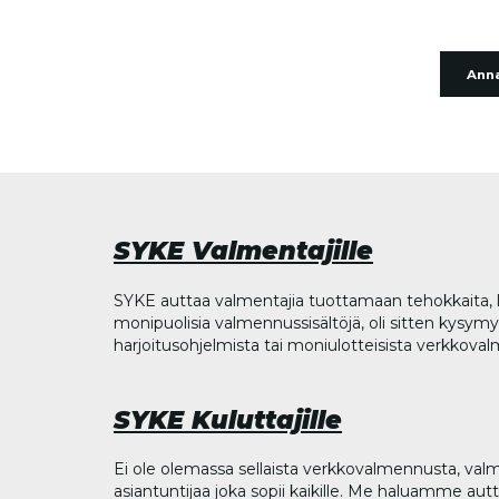
Anna
SYKE Valmentajille
SYKE auttaa valmentajia tuottamaan tehokkaita, l
monipuolisia valmennussisältöjä, oli sitten kysymys
harjoitusohjelmista tai moniulotteisista verkkova
SYKE Kuluttajille
Ei ole olemassa sellaista verkkovalmennusta, valm
asiantuntijaa joka sopii kaikille. Me haluamme aut