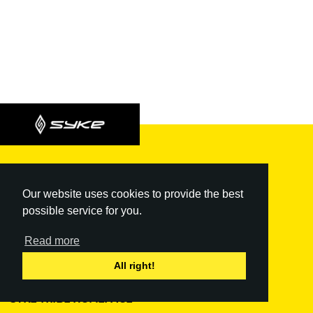
Varala Online - powered by SYKE Tribe
Our website uses cookies to provide the best
Privacy Policy
|
Terms of use
possible service for you.
SYKE COACHING LICENSES
Read more
CodeLotus Oy
info@syketribe.fi
All right!
3554102-6
SYKE TRIBE HOMEPAGE