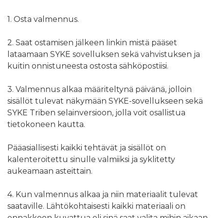
1. Osta valmennus.
2. Saat ostamisen jälkeen linkin mistä pääset
lataamaan SYKE sovelluksen sekä vahvistuksen ja
kuitin onnistuneesta ostosta sähköpostiisi.
3. Valmennus alkaa määriteltynä päivänä, jolloin
sisällöt tulevat näkymään SYKE-sovellukseen sekä
SYKE Triben selainversioon, jolla voit osallistua
tietokoneen kautta.
Pääasiallisesti kaikki tehtävät ja sisällöt on
kalenteroitettu sinulle valmiiksi ja syklitetty
aukeamaan asteittain.
4. Kun valmennus alkaa ja niin materiaalit tulevat
saataville. Lähtökohtaisesti kaikki materiaali on
ennakkoon kuvattua eli sinä saat valita mihin aikaan