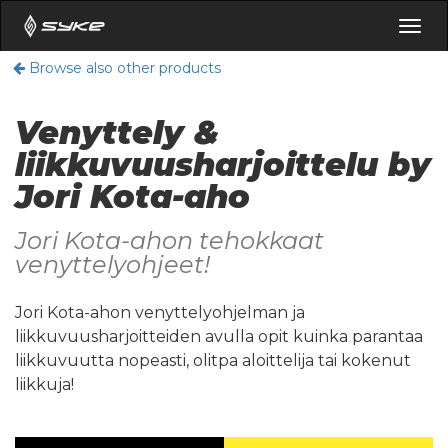
Togg
navig
Browse also other products
Venyttely &
liikkuvuusharjoittelu by
Jori Kota-aho
Jori Kota-ahon tehokkaat
venyttelyohjeet!
Jori Kota-ahon venyttelyohjelman ja
liikkuvuusharjoitteiden avulla opit kuinka parantaa
liikkuvuutta nopeasti, olitpa aloittelija tai kokenut
liikkuja!