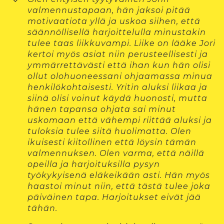
valmennustapaan, hän jaksoi pitää
motivaatiota yllä ja uskoa siihen, että
säännöllisellä harjoittelulla minustakin
tulee taas liikkuvampi. Liike on lääke Jori
kertoi myös asiat niin perusteellisesti ja
ymmärrettävästi että ihan kun hän olisi
ollut olohuoneessani ohjaamassa minua
henkilökohtaisesti. Yritin aluksi liikaa ja
siinä olisi voinut käydä huonosti, mutta
hänen tapansa ohjata sai minut
uskomaan että vähempi riittää aluksi ja
tuloksia tulee siitä huolimatta. Olen
ikuisesti kiitollinen että löysin tämän
valmennuksen. Olen varma, että näillä
opeilla ja harjoituksilla pysyn
työkykyisenä eläkeikään asti. Hän myös
haastoi minut niin, että tästä tulee joka
päiväinen tapa. Harjoitukset eivät jää
tähän.