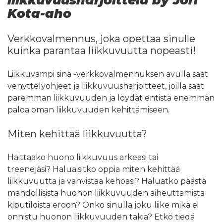
liikkuvuusharjoittelu by Jori
Kota-aho
Verkkovalmennus, joka opettaa sinulle
kuinka parantaa liikkuvuutta nopeasti!
Liikkuvampi sinä -verkkovalmennuksen avulla saat
venyttelyohjeet ja liikkuvuusharjoitteet, joilla saat
paremman liikkuvuuden ja löydät entistä enemmän
paloa oman liikkuvuuden kehittämiseen.
Miten kehittää liikkuvuutta?
Haittaako huono liikkuvuus arkeasi tai
treenejäsi? Haluaisitko oppia miten kehittää
liikkuvuutta ja vahvistaa kehoasi? Haluatko päästä
mahdollisista huonon liikkuvuuden aiheuttamista
kiputiloista eroon? Onko sinulla joku liike mikä ei
onnistu huonon liikkuvuuden takia? Etkö tiedä