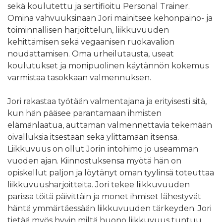
sekä koulutettu ja sertifioitu Personal Trainer.
Omina vahvuuksinaan Jori mainitsee kehonpaino- ja
toiminnallisen harjoittelun, liikkuvuuden
kehittämisen sekä vegaanisen ruokavalion
noudattamisen. Oma urheilutausta, useat
koulutukset ja monipuolinen käytännön kokemus
varmistaa tasokkaan valmennuksen.
Jori rakastaa työtään valmentajana ja erityisesti sitä,
kun hän pääsee parantamaan ihmisten
elämänlaatua, auttaman valmennettavia tekemään
oivalluksia itsestään sekä ylittämään itsensä.
Liikkuvuus on ollut Jorin intohimo jo useamman
vuoden ajan. Kiinnostuksensa myötä hän on
opiskellut paljon ja löytänyt oman tyylinsä toteuttaa
liikkuvuusharjoitteita. Jori tekee liikkuvuuden
parissa töitä päivittäin ja monet ihmiset lähestyvät
häntä ymmärtäessään liikkuvuuden tärkeyden. Jori
tietää myös hyvin miltä huono liikkuvuus tuntuu