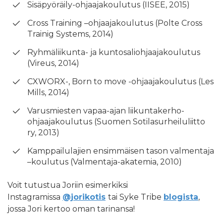
Sisäpyöräily-ohjaajakoulutus (IISEE, 2015)
Cross Training –ohjaajakoulutus (Polte Cross
Trainig Systems, 2014)
Ryhmäliikunta- ja kuntosaliohjaajakoulutus
(Vireus, 2014)
CXWORX-, Born to move -ohjaajakoulutus (Les
Mills, 2014)
Varusmiesten vapaa-ajan liikuntakerho-
ohjaajakoulutus (Suomen Sotilasurheiluliitto
ry, 2013)
Kamppailulajien ensimmäisen tason valmentaja
–koulutus (Valmentaja-akatemia, 2010)
Voit tutustua Joriin esimerkiksi
Instagramissa
@jorikotis
tai Syke Tribe
blogista
,
jossa Jori kertoo oman tarinansa!