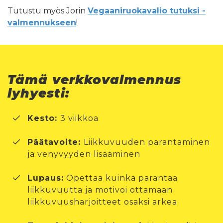
Tutustu myös Jorin
Vegaaniruokavalio tutuksi -
valmennukseen
!
Tämä verkkovalmennus
lyhyesti:
Kesto:
3 viikkoa
Päätavoite:
Liikkuvuuden parantaminen
ja venyvyyden lisääminen
Lupaus:
Opettaa kuinka parantaa
liikkuvuutta ja motivoi ottamaan
liikkuvuusharjoitteet osaksi arkea