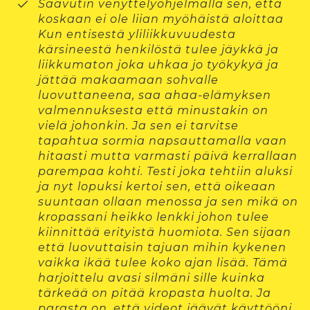
Saavutin venyttelyohjelmalla sen, että
koskaan ei ole liian myöhäistä aloittaa
Kun entisestä yliliikkuvuudesta
kärsineestä henkilöstä tulee jäykkä ja
liikkumaton joka uhkaa jo työkykyä ja
jättää makaamaan sohvalle
luovuttaneena, saa ahaa-elämyksen
valmennuksesta että minustakin on
vielä johonkin. Ja sen ei tarvitse
tapahtua sormia napsauttamalla vaan
hitaasti mutta varmasti päivä kerrallaan
parempaa kohti. Testi joka tehtiin aluksi
ja nyt lopuksi kertoi sen, että oikeaan
suuntaan ollaan menossa ja sen mikä on
kropassani heikko lenkki johon tulee
kiinnittää erityistä huomiota. Sen sijaan
että luovuttaisin tajuan mihin kykenen
vaikka ikää tulee koko ajan lisää. Tämä
harjoittelu avasi silmäni sille kuinka
tärkeää on pitää kropasta huolta. Ja
parasta on, että videot jäävät käyttööni