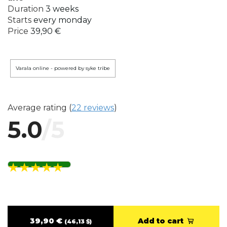
Duration
3 weeks
Starts
every monday
Price
39,90 €
varala online - powered by syke tribe
Average rating (
22 reviews
)
5.0
/5
39,90 €
Add to cart
(46,13 $)