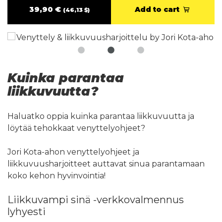
39,90 €
Add to cart
(46,13 $)
Kuinka parantaa
liikkuvuutta?
Haluatko oppia kuinka parantaa liikkuvuutta ja
löytää tehokkaat venyttelyohjeet?
Jori Kota-ahon venyttelyohjeet ja
liikkuvuusharjoitteet auttavat sinua parantamaan
koko kehon hyvinvointia!
Liikkuvampi sinä -verkkovalmennus
lyhyesti