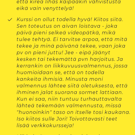
että kireä lihas kaipaakin vahvistusta
eikä vain venyttelyä!
Kurssi on ollut todella hyvä! Kiitos siitä.
Sen toteutus on aivan loistava - joka
päivä pieni selkeä videopätkä, mikä
tulee tehtyä. Ei tarvitse arpoa, että mitä
tekee ja minä päivänä tekee, vaan joka
pv on pieni juttu! Jee - eipä jäänyt
kesken tai tekemättä pvn harjoitus. Ja
kerrankin on liikkuvuusvalmennus, jossa
huomioidaan se, että on todella
kankeita ihmisiä. Minusta moni
valmennus lähtee siitä oletuksesta, että
ihminen jalat suorana sormet lattiaan.
Kun ei saa, niin tuntuu turhauttavalta
lähteä tekemään valmennusta, missä
"huonoinkin" taso on itselle tosi kaukana.
Iso kiitos sulle Jori! Toivottavasti teet
lisää verkkokursseja!