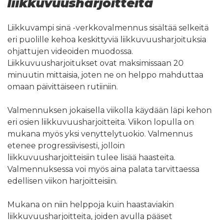
liikkuvuusharjoitteita
Liikkuvampi sinä -verkkovalmennus sisältää selkeitä
eri puolille kehoa keskittyviä liikkuvuusharjoituksia
ohjattujen videoiden muodossa.
Liikkuvuusharjoitukset ovat maksimissaan 20
minuutin mittaisia, joten ne on helppo mahduttaa
omaan päivittäiseen rutiiniin.
Valmennuksen jokaisella viikolla käydään läpi kehon
eri osien liikkuvuusharjoitteita. Viikon lopulla on
mukana myös yksi venyttelytuokio. Valmennus
etenee progressiivisesti, jolloin
liikkuvuusharjoitteisiin tulee lisää haasteita.
Valmennuksessa voi myös aina palata tarvittaessa
edellisen viikon harjoitteisiin.
Mukana on niin helppoja kuin haastaviakin
liikkuvuusharjoitteita, joiden avulla pääset