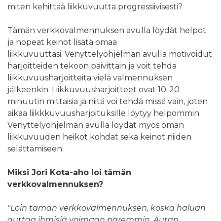
miten kehittää liikkuvuutta progressiivisesti?
Tämän verkkovalmennuksen avulla löydät helpot
ja nopeat keinot lisätä omaa
liikkuvuuttasi. Venyttelyohjelman avulla motivoidut
harjoitteiden tekoon päivittäin ja voit tehdä
liikkuvuusharjoitteita vielä valmennuksen
jälkeenkin. Liikkuvuusharjoitteet ovat 10-20
minuutin mittaisia ja niitä voi tehdä missä vain, joten
aikaa liikkkuvuusharjoituksille löytyy helpommin.
Venyttelyohjelman avulla löydät myös oman
liikkuvuuden heikot kohdat sekä keinot niiden
selättämiseen.
Miksi Jori Kota-aho loi tämän
verkkovalmennuksen?
"Loin tämän verkkovalmennuksen, koska haluan
auttaa ihmisiä voimaan paremmin. Autan