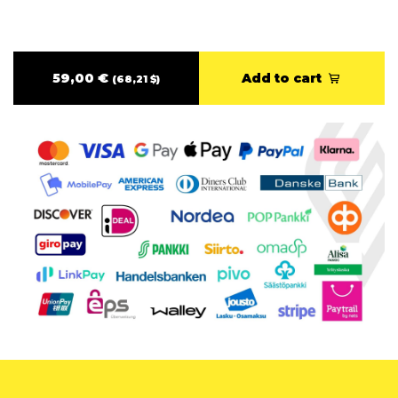
59,00 €
Add to cart
(68,21 $)