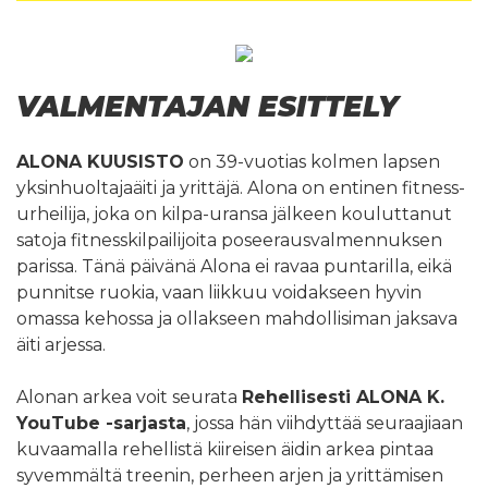
VALMENTAJAN ESITTELY
ALONA KUUSISTO
on 39-vuotias kolmen lapsen
yksinhuoltajaäiti ja yrittäjä. Alona on entinen fitness-
urheilija, joka on kilpa-uransa jälkeen kouluttanut
satoja fitnesskilpailijoita poseerausvalmennuksen
parissa. Tänä päivänä Alona ei ravaa puntarilla, eikä
punnitse ruokia, vaan liikkuu voidakseen hyvin
omassa kehossa ja ollakseen mahdollisiman jaksava
äiti arjessa.
Alonan arkea voit seurata
Rehellisesti ALONA K.
YouTube -sarjasta
, jossa hän viihdyttää seuraajiaan
kuvaamalla rehellistä kiireisen äidin arkea pintaa
syvemmältä treenin, perheen arjen ja yrittämisen