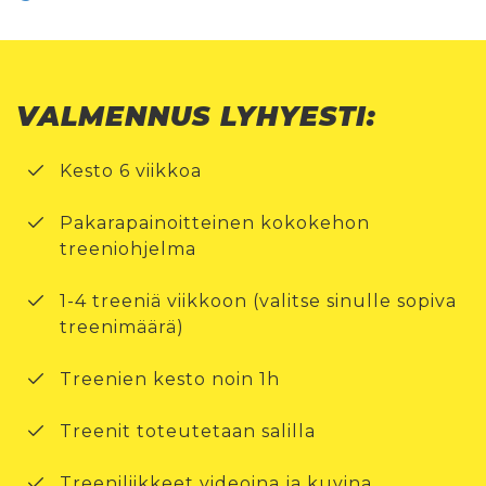
VALMENNUS LYHYESTI:
Kesto 6 viikkoa
Pakarapainoitteinen kokokehon
treeniohjelma
1-4 treeniä viikkoon (valitse sinulle sopiva
treenimäärä)
Treenien kesto noin 1h
Treenit toteutetaan salilla
Treeniliikkeet videoina ja kuvina