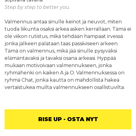
Step by step to better you.
Valmennus antaa sinulle keinot ja neuvot, miten
tuoda liikunta osaksi arkea asken kerrallaan. Tämä ei
ole viikon rutistus, mikä tehdään hampaat irvessä
jonka jälkeen palataan taas passiiviseen arkeen.
Tämä on valmennus, mikä jää sinulle pysyväksi
elämäntavaksi ja tavaksi osana arkeasi. Hyppää
mukaan motivoivaan valmennukseen, jonka
ryhmähenki on kaiken A ja O. Valmennuksessa on
ryhmä Chat, jonka kautta on mahdollista hakea
vertaistukea muilta valmennukseen osallistuvilta.
RISE UP - OSTA NYT