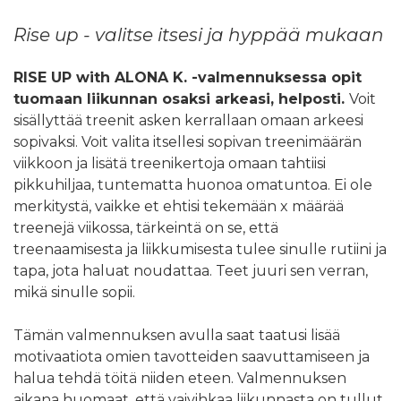
Rise up - valitse itsesi ja hyppää mukaan
RISE UP with ALONA K. -valmennuksessa opit
tuomaan liikunnan osaksi arkeasi, helposti.
Voit
sisällyttää treenit asken kerrallaan omaan arkeesi
sopivaksi. Voit valita itsellesi sopivan treenimäärän
viikkoon ja lisätä treenikertoja omaan tahtiisi
pikkuhiljaa, tuntematta huonoa omatuntoa. Ei ole
merkitystä, vaikke et ehtisi tekemään x määrää
treenejä viikossa, tärkeintä on se, että
treenaamisesta ja liikkumisesta tulee sinulle rutiini ja
tapa, jota haluat noudattaa. Teet juuri sen verran,
mikä sinulle sopii.
Tämän valmennuksen avulla saat taatusi lisää
motivaatiota omien tavotteiden saavuttamiseen ja
halua tehdä töitä niiden eteen. Valmennuksen
aikana huomaat, että vaivihkaa liikunnasta on tullut