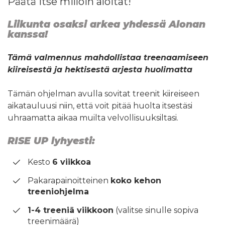
Päätä itse milloin aloitat!
Liikunta osaksi arkea yhdessä Alonan
kanssa!
Tämä valmennus mahdollistaa treenaamiseen
kiireisestä ja hektisestä arjesta huolimatta
Tämän ohjelman avulla sovitat treenit kiireiseen
aikatauluusi niin, että voit pitää huolta itsestäsi
uhraamatta aikaa muilta velvollisuuksiltasi.
RISE UP lyhyesti:
Kesto
6 viikkoa
Pakarapainoitteinen
koko kehon
treeniohjelma
1-4 treeniä viikkoon
(valitse sinulle sopiva
treenimäärä)