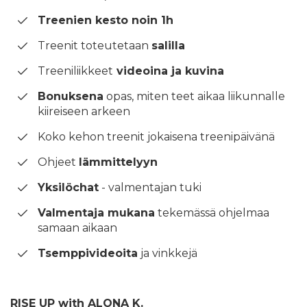
Treenien kesto noin 1h
Treenit toteutetaan
salilla
Treeniliikkeet
videoina ja kuvina
Bonuksena
opas, miten teet aikaa liikunnalle
kiireiseen arkeen
Koko kehon treenit jokaisena treenipäivänä
Ohjeet
lämmittelyyn
Yksilöchat
- valmentajan tuki
Valmentaja mukana
tekemässä ohjelmaa
samaan aikaan
Tsemppivideoita
ja vinkkejä
RISE UP with ALONA K.