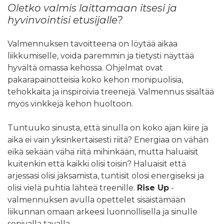
Oletko valmis laittamaan itsesi ja
hyvinvointisi etusijalle?
Valmennuksen tavoitteena on löytää aikaa
liikkumiselle, voida paremmin ja tietysti näyttää
hyvältä omassa kehossa. Ohjelmat ovat
pakarapainotteisia koko kehon monipuolisia,
tehokkaita ja inspiroivia treenejä. Valmennus sisältää
myös vinkkejä kehon huoltoon.
Tuntuuko sinusta, että sinulla on koko ajan kiire ja
aika ei vain yksinkertaisesti riitä? Energiaa on vähän
eikä sekään vähä riitä mihinkään, mutta haluaisit
kuitenkin että kaikki olisi toisin? Haluaisit että
arjessasi olisi jaksamista, tuntisit olosi energiseksi ja
olisi vielä puhtia lähteä treenille.
Rise Up
-
valmennuksen avulla opettelet sisäistämään
liikunnan omaan arkeesi luonnollisella ja sinulle
sopivalla tavalla.