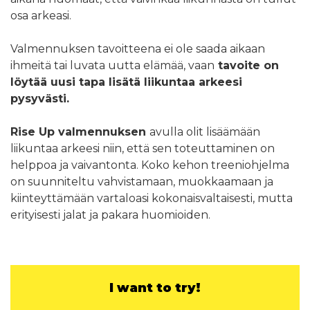
osa arkeasi.
Valmennuksen tavoitteena ei ole saada aikaan
ihmeitä tai luvata uutta elämää, vaan
tavoite on
löytää uusi tapa lisätä liikuntaa arkeesi
pysyvästi.
Rise Up valmennuksen
avulla olit lisäämään
liikuntaa arkeesi niin, että sen toteuttaminen on
helppoa ja vaivantonta. Koko kehon treeniohjelma
on suunniteltu vahvistamaan, muokkaamaan ja
kiinteyttämään vartaloasi kokonaisvaltaisesti, mutta
erityisesti jalat ja pakara huomioiden.
I want to try!