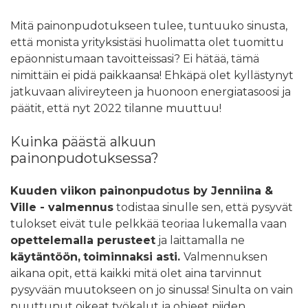
Mitä painonpudotukseen tulee, tuntuuko sinusta,
että monista yrityksistäsi huolimatta olet tuomittu
epäonnistumaan tavoitteissasi? Ei hätää, tämä
nimittäin ei pidä paikkaansa! Ehkäpä olet kyllästynyt
jatkuvaan alivireyteen ja huonoon energiatasoosi ja
päätit, että nyt 2022 tilanne muuttuu!
Kuinka päästä alkuun
painonpudotuksessa?
Kuuden viikon painonpudotus by Jenniina &
Ville - valmennus
todistaa sinulle sen, että pysyvät
tulokset eivät tule pelkkää teoriaa lukemalla vaan
opettelemalla perusteet
ja laittamalla ne
käytäntöön,
toiminnaksi asti.
Valmennuksen
aikana opit, että kaikki mitä olet aina tarvinnut
pysyvään muutokseen on jo sinussa! Sinulta on vain
puuttunut oikeat työkalut ja ohjeet niiden