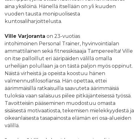
aina yksilöinä. Hänellä itsellään on yli kuuden
vuoden tausta monipuolisesta
kuntosaliharjoittelusta.
Ville Varjoranta
on 23-vuotias
intohimoinen Personal Trainer, hyvinvointialan
ammattilainen sekä fitnesskisaaja Tampereelta! Ville
on itse palloillut eri ääripäiden välillä omalla
urheilijan polullaan ja on tästä paljon myös oppinut.
Näistä virheistä ja opeista koostuu hänen
valmennusfilosofiansa. Hän opettaa, ettei
äärimmäisillä ratkaisuilla saavuteta äärimmäisiä
tuloksia vaan salaisuus piilee pitkäjänteisessä työssä.
Tavoitteisiin pääseminen muodostuu omasta
sisäisestä motivaatiosta, tekemisen mielekkyydestä ja
oikeanlaisesta tasapainosta elämän eri osa-alueiden
välillä.