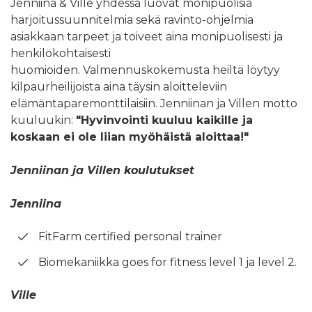
Jenniina & Ville yhdessä luovat monipuolisia
harjoitussuunnitelmia sekä ravinto-ohjelmia
asiakkaan tarpeet ja toiveet aina monipuolisesti ja
henkilökohtaisesti
huomioiden. Valmennuskokemusta heiltä löytyy
kilpaurheilijoista aina täysin aloitteleviin
elämäntaparemonttilaisiin. Jenniinan ja Villen motto
kuuluukin:
"Hyvinvointi kuuluu kaikille ja
koskaan ei ole liian myöhäistä aloittaa!"
Jenniinan ja Villen koulutukset
Jenniina
FitFarm certified personal trainer
Biomekaniikka goes for fitness level 1 ja level 2.
Ville