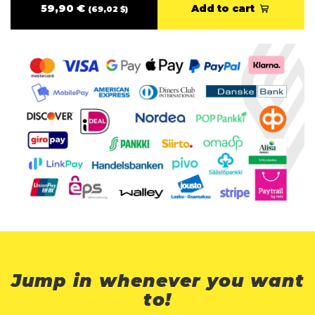
59,90 €
Add to cart
(69,02 $)
Jump in whenever you want
to!