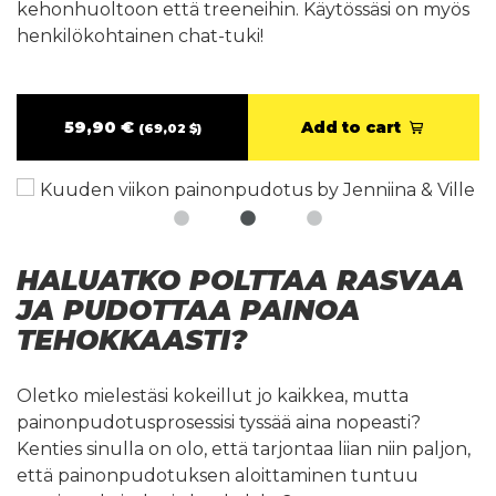
kehonhuoltoon että treeneihin. Käytössäsi on myös
henkilökohtainen chat-tuki!
59,90 €
Add to cart
(69,02 $)
HALUATKO POLTTAA RASVAA
JA PUDOTTAA PAINOA
TEHOKKAASTI?
Oletko mielestäsi kokeillut jo kaikkea, mutta
painonpudotusprosessisi tyssää aina nopeasti?
Kenties sinulla on olo, että tarjontaa liian niin paljon,
että painonpudotuksen aloittaminen tuntuu