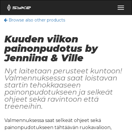
Togg
navig
Browse also other products
Kuuden viikon
painonpudotus by
Jenniina & Ville
Nyt laitetaan perusteet kuntoon!
Valmennuksessa saat loistavan
startin tehokkaaseen
painonpudotukseen ja selkeät
ohjeet sekä ravintoon että
treeneihin.
Valmennuksessa saat selkeät ohjeet sekä
painonpudotukseen tähtäävän ruokavalioon,