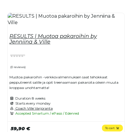
RESULTS | Muotoa pakaroihin by
Jenniina & Ville
(0 reviews)
Muotoa pakaroihin -verkkovalmennuksen saat tehokkaat
pepputreenit salille ja opit treenaamaan pakaroita oikein muuta
kroppaa unohtamatta!
Duration
8 weeks
Starts every monday
Coach Ville Varjoranta
Accepted Smartum / ePassi / Edenred
59,90 €
To cart