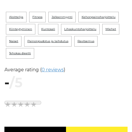
aloittelija
fitness
jälleenmyynti
kehonpainoharjoittelu
kiinteytyminen
kuntosali
lihaskuntoharjoittelu
miehet
naiset
painonpudotus ja laihdutus
ravitsemus
tehokas dieetti
Average rating (
0 reviews
)
-
/5