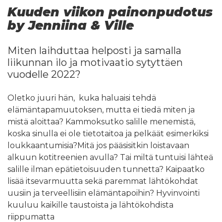
Kuuden viikon painonpudotus
by Jenniina & Ville
Miten laihduttaa helposti ja samalla
liikunnan ilo ja motivaatio sytyttäen
vuodelle 2022?
Oletko juuri hän, kuka haluaisi tehdä
elämäntapamuutoksen, mutta ei tiedä miten ja
mistä aloittaa? Kammoksutko salille menemistä,
koska sinulla ei ole tietotaitoa ja pelkäät esimerkiksi
loukkaantumisia?Mitä jos pääsisitkin loistavaan
alkuun kotitreenien avulla? Tai miltä tuntuisi lähteä
salille ilman epätietoisuuden tunnetta? Kaipaatko
lisää itsevarmuutta sekä paremmat lähtökohdat
uusiin ja terveellisiin elämäntapoihin? Hyvinvointi
kuuluu kaikille taustoista ja lähtökohdista
riippumatta