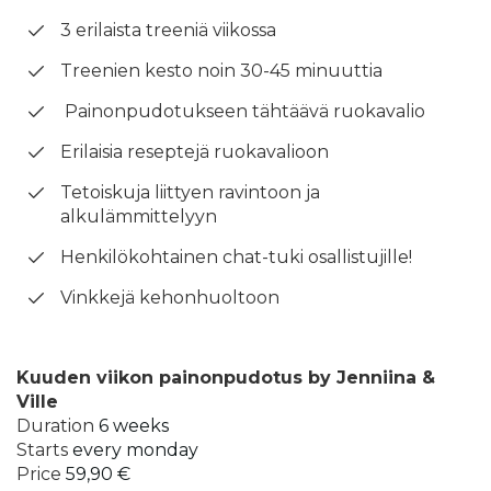
3 erilaista treeniä viikossa
Treenien kesto noin 30-45 minuuttia
Painonpudotukseen tähtäävä ruokavalio
Erilaisia reseptejä ruokavalioon
Tetoiskuja liittyen ravintoon ja
alkulämmittelyyn
Henkilökohtainen chat-tuki osallistujille!
Vinkkejä kehonhuoltoon
Kuuden viikon painonpudotus by Jenniina &
Ville
Duration
6 weeks
Starts
every monday
Price
59,90 €