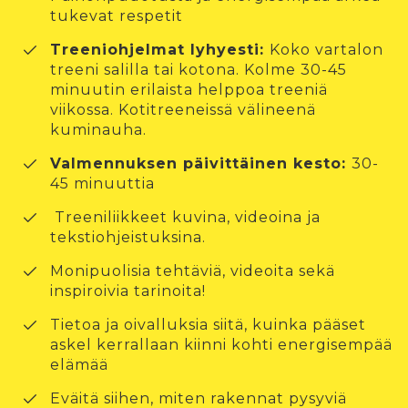
tukevat respetit
Treeniohjelmat lyhyesti:
Koko vartalon
treeni salilla tai kotona. Kolme 30-45
minuutin erilaista helppoa treeniä
viikossa. Kotitreeneissä välineenä
kuminauha.
Valmennuksen päivittäinen kesto:
30-
45 minuuttia
Treeniliikkeet kuvina, videoina ja
tekstiohjeistuksina.
Monipuolisia tehtäviä, videoita sekä
inspiroivia tarinoita!
Tietoa ja oivalluksia siitä, kuinka pääset
askel kerrallaan kiinni kohti energisempää
elämää
Eväitä siihen, miten rakennat pysyviä