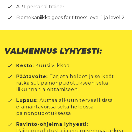
APT personal trainer
Biomekaniikka goes for fitness level 1 ja level 2.
VALMENNUS LYHYESTI:
Kesto:
Kuusi viikkoa.
Päätavoite:
Tarjota helpot ja selkeät
ratkaisut painonpudotukseen sekä
liikunnan aloittamiseen.
Lupaus:
Auttaa alkuun terveellisissä
elämäntavoissa sekä helpossa
painonpudotuksessa
Ravinto-ohjelma lyhyesti:
Painonpudotusta ja energisempää arkea