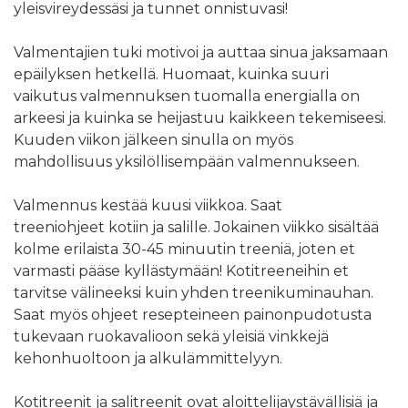
yleisvireydessäsi ja tunnet onnistuvasi!
Valmentajien tuki motivoi ja auttaa sinua jaksamaan
epäilyksen hetkellä. Huomaat, kuinka suuri
vaikutus valmennuksen tuomalla energialla on
arkeesi ja kuinka se heijastuu kaikkeen tekemiseesi.
Kuuden viikon jälkeen sinulla on myös
mahdollisuus yksilöllisempään valmennukseen.
Valmennus kestää kuusi viikkoa. Saat
treeniohjeet kotiin ja salille. Jokainen viikko sisältää
kolme erilaista 30-45 minuutin treeniä, joten et
varmasti pääse kyllästymään! Kotitreeneihin et
tarvitse välineeksi kuin yhden treenikuminauhan.
Saat myös ohjeet resepteineen painonpudotusta
tukevaan ruokavalioon sekä yleisiä vinkkejä
kehonhuoltoon ja alkulämmittelyyn.
Kotitreenit ja salitreenit ovat aloittelijaystävällisiä ja