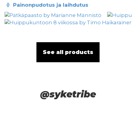
painonpudotus ja laihdutus
See all products
@syketribe