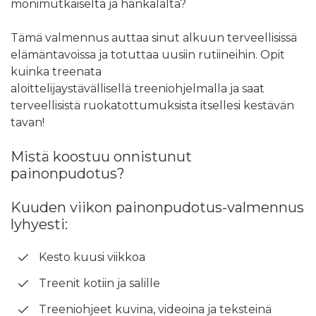
monimutkaiselta ja hankalalta?
Tämä valmennus auttaa sinut alkuun terveellisissä
elämäntavoissa ja totuttaa uusiin rutiineihin. Opit
kuinka treenata
aloittelijaystävällisellä treeniohjelmalla ja saat
terveellisistä ruokatottumuksista itsellesi kestävän
tavan!
Mistä koostuu onnistunut
painonpudotus?
Kuuden viikon painonpudotus-valmennus
lyhyesti:
Kesto kuusi viikkoa
Treenit kotiin ja salille
Treeniohjeet kuvina, videoina ja teksteinä