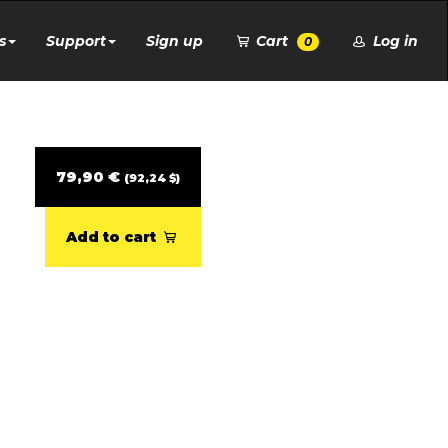
s
Support
Sign up
Cart
Log in
0
79,90 €
(92,24 $)
Add to cart