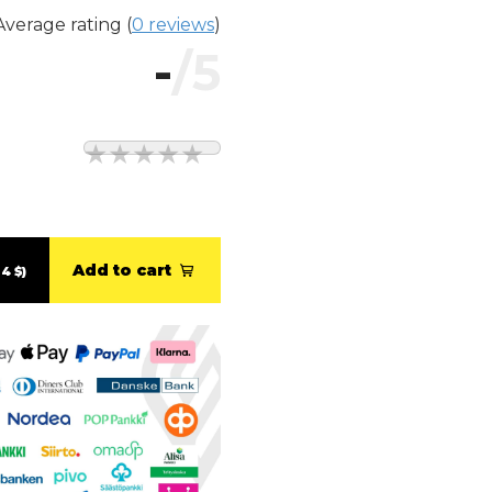
Average rating (
0 reviews
)
-
/5
Add to cart
4 $)