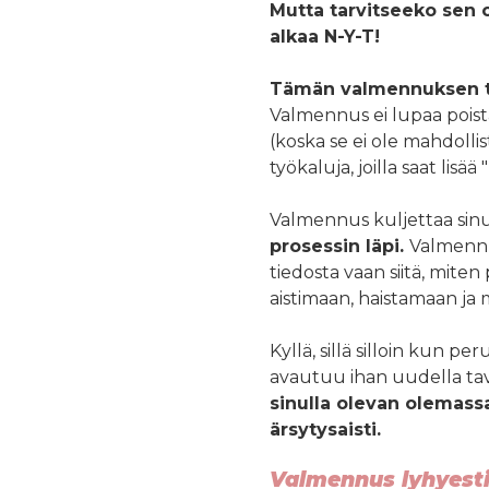
Mutta tarvitseeko sen o
alkaa N-Y-T!
Tämän valmennuksen t
Valmennus ei lupaa poista
(koska se ei ole mahdolli
työkaluja, joilla saat lis
Valmennus kuljettaa sinu
prosessin läpi.
Valmennu
tiedosta vaan siitä, mite
aistimaan, haistamaan j
Kyllä, sillä silloin kun 
avautuu ihan uudella tav
sinulla olevan olemass
ärsytysaisti.
Valmennus lyhyesti