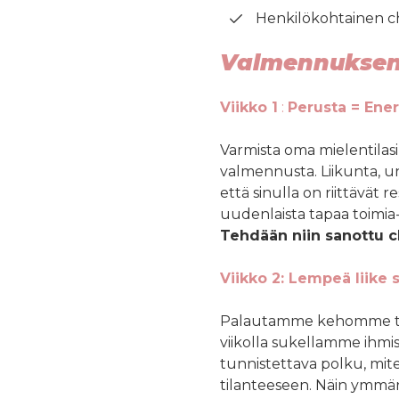
Henkilökohtainen c
Valmennuksen
Viikko 1
:
Perusta = Ener
Varmista oma mielentilasi
valmennusta. Liikunta, uni
että sinulla on riittävät 
uudenlaista tapaa toimia-
Tehdään niin sanottu c
Viikko 2: Lempeä liike 
Palautamme kehomme taka
viikolla sukellamme ihmi
tunnistettava polku, mi
tilanteeseen. Näin ymm