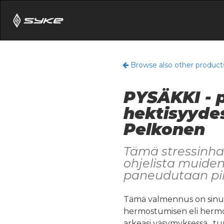
Browse also other product
PYSÄKKI - 
hektisyyde
Pelkonen
Tämä stressinhal
ohjelista muiden
paneudutaan pi
Tämä valmennus on sinul
hermostumisen eli hermost
arkeasi väsymyksessä , tu