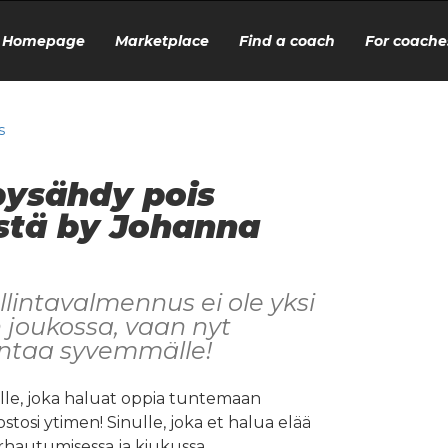
Homepage
Marketplace
Find a coach
For coache
s
pysähdy pois
stä by Johanna
lintavalmennus ei ole yksi
 joukossa, vaan nyt
ntaa syvemmälle!
le, joka haluat oppia tuntemaan
osi ytimen! Sinulle, joka et halua elää
rhautumisessa ja kiukussa.