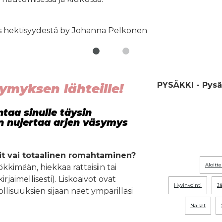
PYSÄKKI - Pysä
symyksen lähteille!
aa sinulle täysin
n nujertaa arjen väsymys
rit vai totaalinen romahtaminen?
aloitte
kkimään, hiekkaa rattaisiin tai
rjaimellisesti). Liskoaivot ovat
hyvinvointi
llisuuksien sijaan näet ympärilläsi
naiset