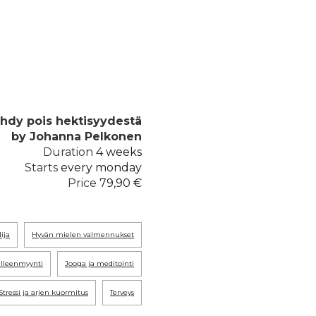
hdy pois hektisyydestä
by Johanna Pelkonen
Duration
4 weeks
Starts
every monday
Price
79,90 €
lija
hyvän mielen valmennukset
jälleenmyynti
jooga ja meditointi
stressi ja arjen kuormitus
terveys