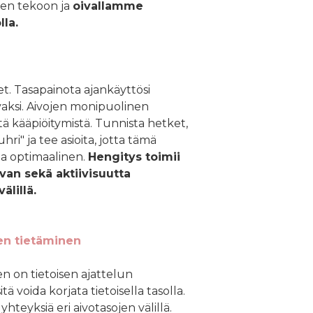
sen tekoon ja
oivallamme
lla.
t. Tasapainota ajankäyttösi
vaksi. Aivojen monipuolinen
tä kääpiöitymistä. Tunnista hetket,
hri" ja tee asioita, jotta tämä
lta optimaalinen.
Hengitys toimii
ivan sekä aktiivisuutta
älillä.
en tietäminen
n on tietoisen ajattelun
tä voida korjata tietoisella tasolla.
yhteyksiä eri aivotasojen välillä.