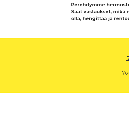
Perehdymme hermostoon,
Saat vastaukset, mikä m
olla, hengittää ja rento
Yo