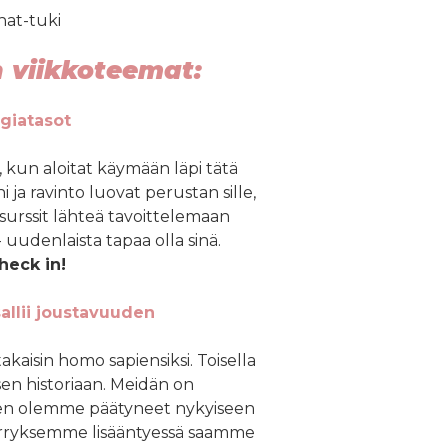
hat-tuki
 viikkoteemat:
giatasot
, kun aloitat käymään läpi tätä
 ja ravinto luovat perustan sille,
resurssit lähteä tavoittelemaan
 uudenlaista tapaa olla sinä.
heck in!
sallii joustavuuden
isin homo sapiensiksi. Toisella
sen historiaan. Meidän on
ten olemme päätyneet nykyiseen
ärryksemme lisääntyessä saamme