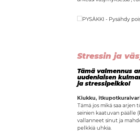
Stressin ja vä
Tämä valmennus ant
uudenlaisen kulma
ja stressipeikko!
Kiukku, itkupotkuraiva
Tämä jos mikä saa arjen tö
seinien kaatuvan päälle (ki
vallanneet sinut ja mahdo
pelkkiä uhkia.