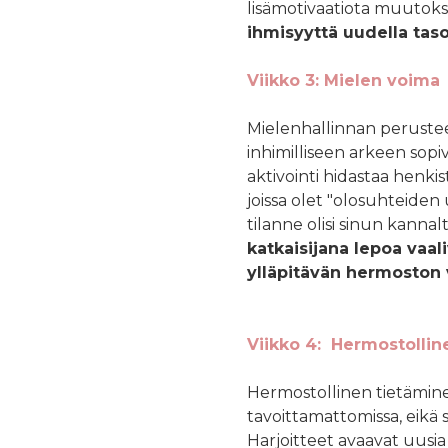
lisämotivaatiota muutok
ihmisyyttä uudella taso
Viikko 3: Mielen voima
Mielenhallinnan perustee
inhimilliseen arkeen sopi
aktivointi hidastaa henkis
joissa olet "olosuhteiden u
tilanne olisi sinun kanna
katkaisijana lepoa vaal
ylläpitävän hermoston v
Viikko 4: Hermostollin
Hermostollinen tietämine
tavoittamattomissa, eikä si
Harjoitteet avaavat uusia 