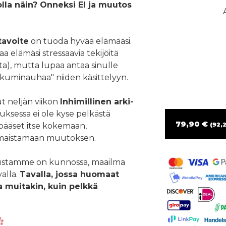
lla näin? Onneksi EI ja muutos
avoite
on tuoda hyvää elämääsi.
a elämäsi stressaavia tekijöitä
sta), mutta lupaa antaa sinulle
ää "kuminauhaa" niiden käsittelyyn.
t neljän viikon
Inhimillinen arki-
ksessa ei ole kyse pelkästä
79,90 €
n pääset itse kokemaan,
(92,2
a maistamaan muutoksen.
perustamme on kunnossa, maailma
alla.
Tavalla, jossa huomaat
a muitakin, kuin pelkkä
: