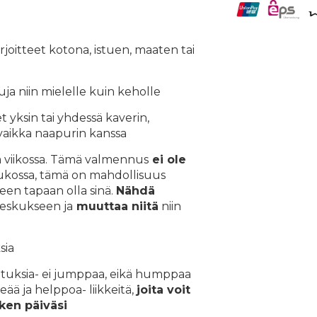
rjoitteet kotona, istuen, maaten tai
uja niin mielelle kuin keholle
t yksin tai yhdessä kaverin,
 vaikka naapurin kanssa
aa viikossa. Tämä valmennus
ei ole
kossa, tämä on mahdollisuus
en tapaan olla sinä.
Nähdä
eskukseen ja
muuttaa niitä
niin
sia
situksia- ei jumppaa, eikä humppaa
ää ja helppoa- liikkeitä,
joita voit
ken päiväsi