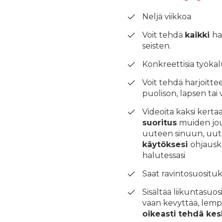
Neljä viikkoa
Voit tehdä
kaikki
ha
seisten.
Konkreettisia työkal
Voit tehdä harjoittee
puolison, lapsen tai
Videoita kaksi kert
suoritus
muiden jou
uuteen sinuun, uute
käytöksesi
ohjausk
halutessasi
Saat ravintosuosituk
Sisältää liikuntasuo
vaan kevyttää, lempe
oikeasti tehdä kes